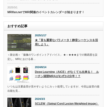
2025/3/1
MRIfan.netでMRI関連のイベントカレンダーが始まります！
おすすめ記事
2025/1/17
★「音も重要なパラメータ！静音シーケンスを活
用しよう」
＜新企画＞「撮像のワンポイントアドバイス」 ★～★★★までの難易度を設
定し、MRIにおける基…
2024/6/14
Deep Learning（AiCE）がなくても出来る！ ル
ーチン頭部MRAがわずか2分半！？
いつもは主要血管が見やすいようにカット処理していますが、今回は血管の描
出能を見…
2024/3/3
SCLEW（Spinal Cord Lesion Weighted image）