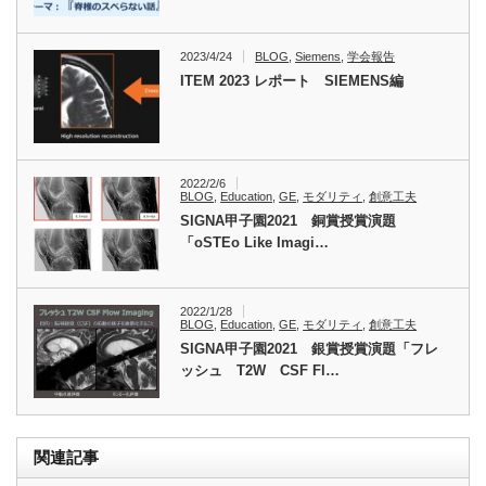
2023/4/24
BLOG
,
Siemens
,
学会報告
ITEM 2023 レポート SIEMENS編
2022/2/6
BLOG
,
Education
,
GE
,
モダリティ
,
創意工夫
SIGNA甲子園2021 銅賞授賞演題
「oSTEo Like Imagi…
2022/1/28
BLOG
,
Education
,
GE
,
モダリティ
,
創意工夫
SIGNA甲子園2021 銀賞授賞演題「フレ
ッシュ T2W CSF Fl…
関連記事