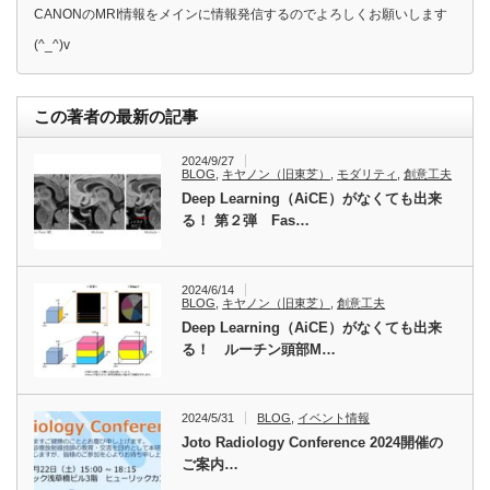
CANONのMRI情報をメインに情報発信するのでよろしくお願いします
(^_^)v
この著者の最新の記事
2024/9/27
BLOG
,
キヤノン（旧東芝）
,
モダリティ
,
創意工夫
Deep Learning（AiCE）がなくても出来
る！ 第２弾 Fas…
2024/6/14
BLOG
,
キヤノン（旧東芝）
,
創意工夫
Deep Learning（AiCE）がなくても出来
る！ ルーチン頭部M…
2024/5/31
BLOG
,
イベント情報
Joto Radiology Conference 2024開催の
ご案内…