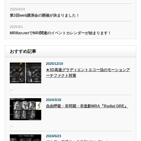
2025/4/24
第3回web講演会の開催が決まりました！
2025/3/1
MRIfan.netでMRI関連のイベントカレンダーが始まります！
おすすめ記事
2025/12/19
★3D高速グラディエントエコー法のモーションア
ーチファクト対策
…
2024/3/18
自由呼吸・非同期・非造影MRA『Radial GRE』
…
2024/5/23