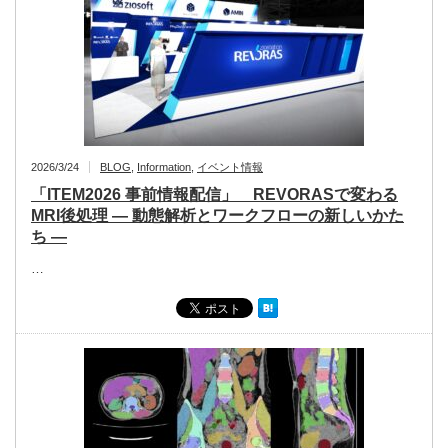
2026/3/24
BLOG
,
Information
,
イベント情報
「ITEM2026 事前情報配信」 REVORASで変わる
MRI後処理 ― 動態解析とワークフローの新しいかた
ち ―
…