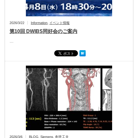
2026/3/22
Information
,
イベント情報
第10回 DWIBS同好会のご案内
…
2026/3/6
BLOG
,
Siemens
,
創意工夫