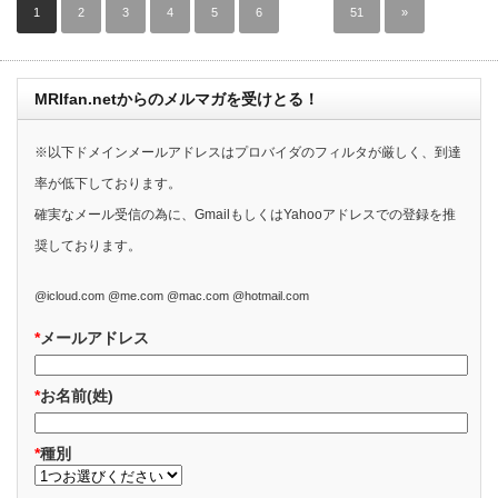
1
2
3
4
5
6
…
51
»
MRIfan.netからのメルマガを受けとる！
※以下ドメインメールアドレスはプロバイダのフィルタが厳しく、到達
率が低下しております。
確実なメール受信の為に、GmailもしくはYahooアドレスでの登録を推
奨しております。
@icloud.com @me.com @mac.com @hotmail.com
*
メールアドレス
*
お名前(姓)
*
種別