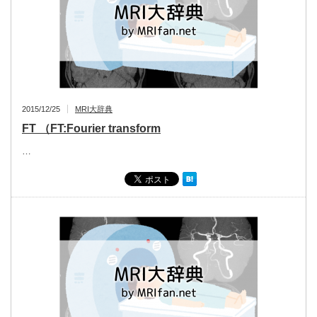
2015/12/25
MRI大辞典
FT （FT:Fourier transform
…