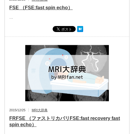
FSE （FSE:fast spin echo）
…
2015/12/25
MRI大辞典
FRFSE （ファストリカバリFSE:fast recovery fast
spin echo）