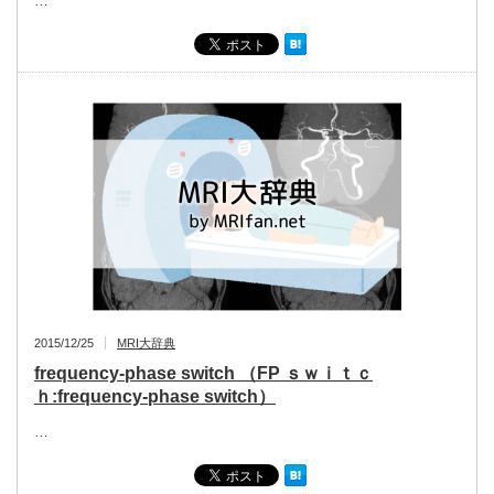
…
2015/12/25
MRI大辞典
frequency-phase switch （FP ｓｗｉｔｃ
ｈ:frequency-phase switch）
…