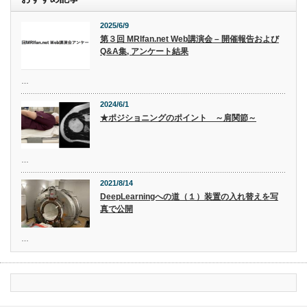
2025/6/9
第３回 MRIfan.net Web講演会 – 開催報告および
Q&A集, アンケート結果
…
2024/6/1
★ポジショニングのポイント ～肩関節～
…
2021/8/14
DeepLearningへの道（１）装置の入れ替えを写
真で公開
…