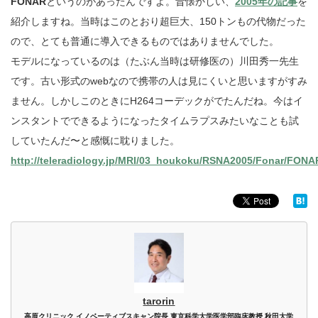
FONAR
というのがあったんですよ。昔懐かしい、
2005年の記事
を
紹介しますね。当時はこのとおり超巨大、150トンもの代物だった
ので、とても普通に導入できるものではありませんでした。
モデルになっているのは（たぶん当時は研修医の）川田秀一先生
です。古い形式のwebなので携帯の人は見にくいと思いますがすみ
ません。しかしこのときにH264コーデックがでたんだね。今はイ
ンスタントでできるようになったタイムラプスみたいなことも試
していたんだ〜と感慨に耽りました。
http://teleradiology.jp/MRI/03_houkoku/RSNA2005/Fonar/FONA
tarorin
高原クリニック イノベーティブスキャン院長 東京科学大学医学部臨床教授 秋田大学