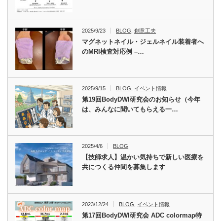
2025/9/23
BLOG
,
創意工夫
マグネットネイル・ジェルネイル装着者へ
のMRI検査対応例 –…
2025/9/15
BLOG
,
イベント情報
第19回BodyDWI研究会のお知らせ（今年
は、みんなに聞いてもらえる一…
2025/4/6
BLOG
【技師求人】温かい気持ちで新しい医療を
共につくる仲間を募集します
2023/12/24
BLOG
,
イベント情報
第17回BodyDWI研究会 ADC colormap特