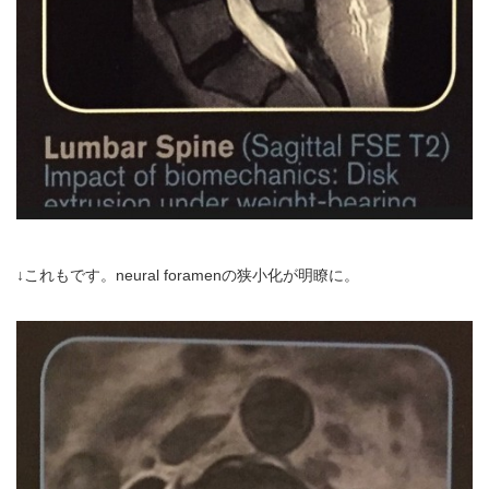
↓これもです。neural foramenの狭小化が明瞭に。