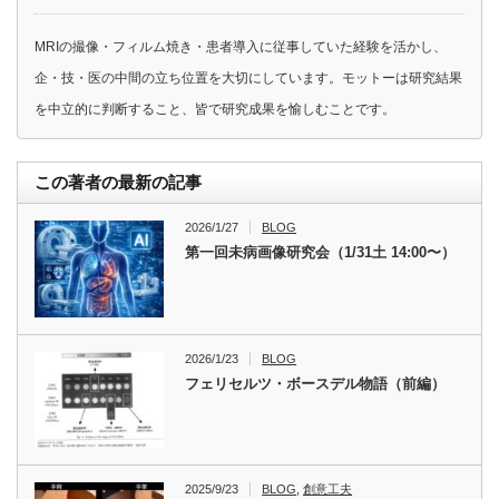
MRIの撮像・フィルム焼き・患者導入に従事していた経験を活かし、
企・技・医の中間の立ち位置を大切にしています。モットーは研究結果
を中立的に判断すること、皆で研究成果を愉しむことです。
この著者の最新の記事
2026/1/27
BLOG
第一回未病画像研究会（1/31土 14:00〜）
2026/1/23
BLOG
フェリセルツ・ボースデル物語（前編）
2025/9/23
BLOG
,
創意工夫