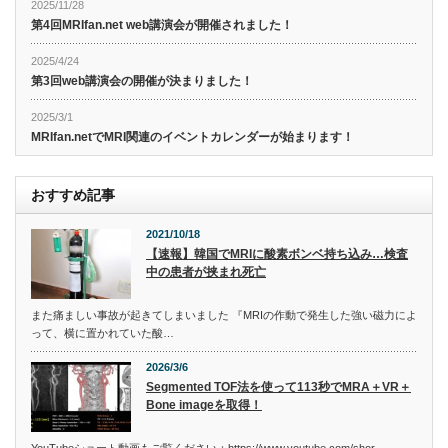
2025/11/28
第4回MRIfan.net web講演会が開催されました！
2025/4/24
第3回web講演会の開催が決まりました！
2025/3/1
MRIfan.netでMRI関連のイベントカレンダーが始まります！
おすすめ記事
2021/10/18
【速報】韓国でMRIに酸素ボンベ持ち込み…検査
中の患者が挟まれ死亡
また痛ましい事故が起きてしまいました 『MRIの作動で発生した強い磁力によ
って、横に置かれていた酸…
2026/3/6
Segmented TOF法を使って113秒でMRA＋VR＋
Bone imageを取得！