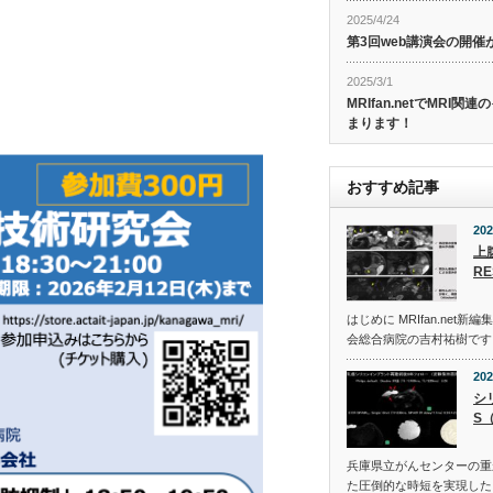
！
2025/4/24
第3回web講演会の開
2025/3/1
MRIfan.netでMRI
まります！
おすすめ記事
202
上
R
はじめに MRIfan.net
会総合病院の吉村祐樹です
202
シ
S
兵庫県立がんセンターの重
た圧倒的な時短を実現した