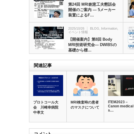
第24回 MRI創意工夫懇話会
開催のご案内 ― 5メーカー
装置によるF…
2025/10/26
BLOG
,
Information
,
イベント情報
【開催案内】第8回 Body
MRI技術研究会― DWIBSの
基礎から標…
関連記事
ITEM2023 –
プロトコール大
MRI検査時の患者
Canon medical
会 川崎幸病院
のマスクについて
s…
中孝文
コメント