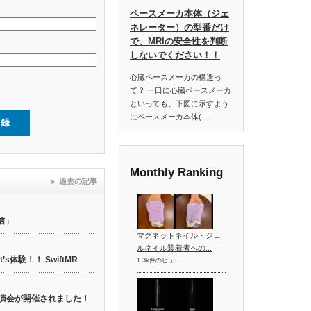
ペースメーカ本体（ジェ
ネレーター）の型番だけ
で、MRIの安全性を判断
しないでください！！
心臓ペースメーカの構造っ
て？ 一口に心臓ペースメーカ
といっても、下図に示すよう
にペースメーカ本体(…
Monthly Ranking
過去の記事
信」
マグネットネイル・ジェ
ルネイル装着者への...
t’s体験！！ SwiftMR
1.3k件のビュー
web講演会が開催されました！