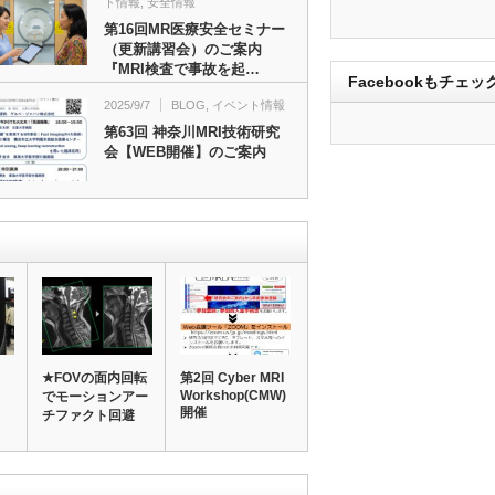
ト情報
,
安全情報
第16回MR医療安全セミナー
（更新講習会）のご案内
『MRI検査で事故を起…
Facebookもチェッ
2025/9/7
BLOG
,
イベント情報
第63回 神奈川MRI技術研究
会【WEB開催】のご案内
★FOVの面内回転
第2回 Cyber MRI
Workshop(CMW)
でモーションアー
開催
チファクト回避