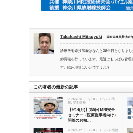
Takahashi Mitsuyuki
国家公務員共済組
診療放射線技師歴はなんと38年目となりま
師長職を行っています。最近はもっぱら管理
す。臨床現場はいいですよね？
この著者の最新の記事
2026/7/26
BLOG
,
イベント情
報
,
安全情報
【9/14(月)】第5回 MRI安全
セミナー（医療従事者向け）
開催のお知…
2026/1/12
BLOG
,
イベント情報