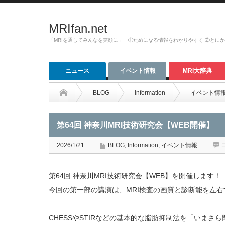
MRIfan.net
「MRIを通してみんなを笑顔に」 ①ためになる情報をわかりやすく ②とに
ニュース
イベント情報
MRI大辞典
BLOG
Information
イベント情
第64回 神奈川MRI技術研究会【WEB開催】
2026/1/21
BLOG
,
Information
,
イベント情報
第64回 神奈川MRI技術研究会【WEB】を開催します！
今回の第一部の講演は、MRI検査の画質と診断能を左右
CHESSやSTIRなどの基本的な脂肪抑制法を「いま