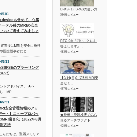
BPAS (1): BPASの使い方
4/11/1
570件のビュー
血deviceも含めて、心臓
テーテル後のMRIの安全
について考えてみましょ
RTG 9th『困りごとにお
置直後にMRIを安全に施行
答えします』...
や医療従事者にと…
483件のビュー
4/8/23
★SSFSEのブラーリング
ついて
【9/14(月)】第5回 MRI安
全セミ...
イントアドバイス」 ★〜
477件のビュー
し、MR…
6/7/31
MRI安全管理情報のアッ
デート】ニュープロパッ
★脊椎・脊髄検査でみら
のMRI適合化（2022年8月
れるアーチファクト
別方法
408件のビュー
皆様、こんにちは。聖麗メモリア