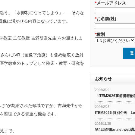
*
メールアドレス
迷う」「水抑制になってしまう」――そんな
*
お名前(姓)
の撮像に活かせる内容になっています。
*
種別
学教室 主任教授 吉満研吾先生 をお迎えしま
、さらにIVR（画像下治療）も含め幅広く放射
医学教室のトップとして臨床・教育・研究を
お知らせ
2026/3/22
「ITEM2026事前情報配
しさ”が凝縮された領域ですが、吉満先生から
2026/2/25
ITEM2026 特別企画 Le
を整理できる貴重な機会です。
2025/11/28
第4回MRIfan.net 
見まで、