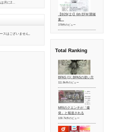
私は月に2…
【8/29(土)】6th EFM 開催
案...
378件のビュー
ースはございません。
Total Ranking
BPAS (1): BPASの使い方
111.8k件のビュー
MRIのクエンチが「爆
発」と報道される
109.7k件のビュー