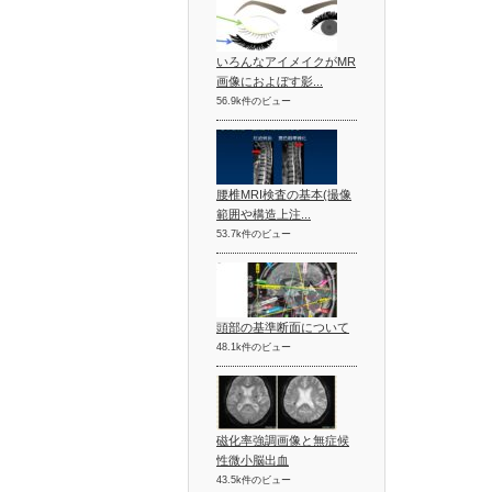
いろんなアイメイクがMR
画像におよぼす影...
56.9k件のビュー
腰椎MRI検査の基本(撮像
範囲や構造上注...
53.7k件のビュー
頭部の基準断面について
48.1k件のビュー
磁化率強調画像と無症候
性微小脳出血
43.5k件のビュー