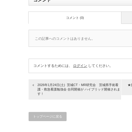
コメント (0)
この記事へのコメントはありません。
コメントするためには、
ログイン
してください。
2026年1月24日(土) 茨城CT・MR研究会 茨城県手術看
★
護・救急看護勉強会 合同開催が ハイブリッド開催されま
す！
トップページに戻る