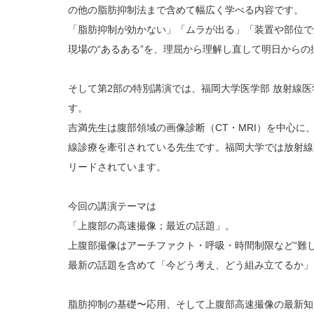
の他の脂肪抑制法まで含めて幅広く学べる内容です。
「脂肪抑制が効かない」「ムラが出る」「装置や部位で
現場の“あるある”を、理屈から理解し直して明日から
そして第2部の特別講演では、福岡大学医学部 放射線医
す。
吉満先生は腹部領域の画像診断（CT・MRI）を中心に
線診療を牽引されている先生です。福岡大学では放射線
リードされています。
今回の講演テーマは
「上腹部の高速撮像；最近の話題」。
上腹部撮像はアーチファクト・呼吸・時間制限など“難
最新の話題を含めて「今どう考え、どう組み立てるか」
脂肪抑制の基礎〜応用、そして上腹部高速撮像の最新知