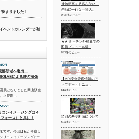
脊髄梗塞を見逃さない！
体軸に平行な一軸D...
催が決まりました！
0.9k件のビュー
関連のイベントカレンダーが始
★★ ルーチン外検査での
即興プロトコル構...
883件のビュー
4/2/1
腹部領域へ進出
ESOLVEによる膵の撮像
【MRI安全管理情報のア
ップデート】ニュ...
新編集委員となりました岡山済生
614件のビュー
。上腹部…
5/5/23
リコンイメージングは４
頭部の基準断面について
（フォース）と共に！
594件のビュー
永です。今回は私が考案し
シリコンイメージングにつ