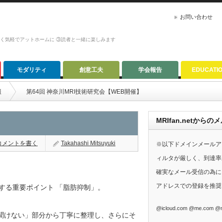
お問い合わせ
かく気軽でアットホームに ③読者と一緒に楽しみます
モダリティ
創意工夫
学会報告
EDUCATI
報
第64回 神奈川MRI技術研究会【WEB開催】
MRIfan.netか
コメントを書く
Takahashi Mitsuyuki
※以下ドメインメールア
ィルタが厳しく、到達率
確実なメール受信の為に、G
アドレスでの登録を推奨
する重要ポイント 「脂肪抑制」。
@icloud.com @me.com @m
さら聞けない」部分から丁寧に整理し、さらにそ