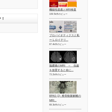
機能性肌着とMRI検査
109.5k件のビュー
ク！
プロバイオティクスと私
ー L.ロイテリ...
87.4k件のビュー
脳膿瘍のMRI ～ 虫歯
を放置すると命に...
73.2k件のビュー
BPAS (2): 椎骨動脈解離の
MRI...
69.3k件のビュー