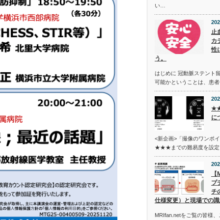
い…
202
止
カ
性
う。
はじめに 冠動脈ステント留
可能かということは、患者
202
★
に
<新企画>「撮像のワンポ
★★★までの難易度を設定
202
【
プ
チ
仕様変更）と現場での識
MRIfan.netをご覧の