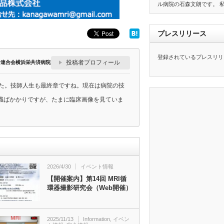
ル病院の石森文朗です。 
プレスリリース
登録されているプレスリリ
投稿者プロフィール
合連合会横浜栄共済病院放射線技術科
した。技師人生も最終章ですね。現在は病院の技
職ばかかりですが、たまに臨床画像を見ていま
2026/4/30
イベント情報
【開催案内】第14回 MRI循
環器撮影研究会（Web開催）
2025/11/13
Information
,
イベン