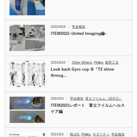
2022/4/24
学会報告
ITEM2022~United Imaging編~
2021/6/23
Other Writers
,
Philips
,
創意工夫
Look back Gyro cup ⑤「T2 shine
throug…
2021/5/3
学会報告
,
富士フイルム（旧日立）
ITEM2021レポート 富士フイルムヘルス
ケア編
2021/5/2
BLOG
,
Philips
,
モダリティ
,
学会報告