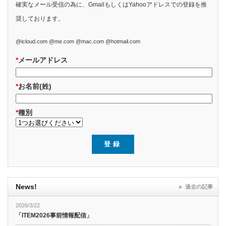
確実なメール受信の為に、GmailもしくはYahooアドレスでの登録を推
奨しております。
@icloud.com @me.com @mac.com @hotmail.com
*
メールアドレス
*
お名前(姓)
*
種別
News!
過去の記事
2026/3/22
「ITEM2026事前情報配信」