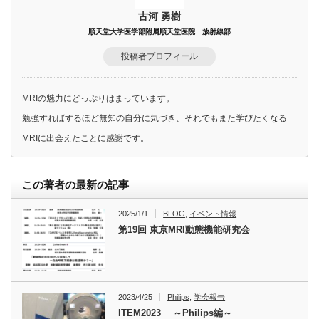
古河 勇樹
順天堂大学医学部附属順天堂医院 放射線部
投稿者プロフィール
MRIの魅力にどっぷりはまっています。
勉強すればするほど無知の自分に気づき、それでもまた学びたくなる
MRIに出会えたことに感謝です。
この著者の最新の記事
2025/1/1
BLOG
,
イベント情報
第19回 東京MRI動態機能研究会
2023/4/25
Philips
,
学会報告
ITEM2023 ～Philips編～