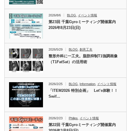
2026/8/6
BLOG
,
イベント情報
第23回 千葉Gyroミーティング開催案内
2026年8月23日(日)
2026/5/29
BLOG
,
創意工夫
整形外科に一工夫。脂肪抑制T1強調画像
（T1FatSat）の活用術
2026/2/25
BLOG
,
Information
,
イベント情報
「ITEM2026 特別企画」 Let’s体験！！
Swif…
2026/2/23
Philips
,
イベント情報
第22回 千葉Gyroミーティング開催案内
2026年3月8日(日)