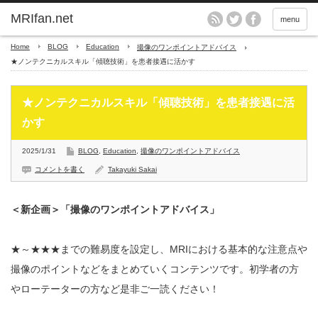
MRIfan.net
menu
Home
BLOG
Education
撮像のワンポイントアドバイス
★ノンテクニカルスキル「傾聴技術」を患者接遇に活かす
★ノンテクニカルスキル「傾聴技術」を患者接遇に活
かす
2025/1/31
BLOG
,
Education
,
撮像のワンポイントアドバイス
コメントを書く
Takayuki Sakai
＜新企画＞「撮像のワンポイントアドバイス」
★～★★★までの難易度を設定し、MRIにおける基本的な注意点や
撮像のポイントなどをまとめていくコンテンツです。初学者の方
やローテーターの方など是非ご一読ください！