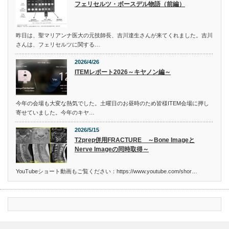
フェリセルツ・ボースデル物語（前編）
昨日は、聖マリアンナ医大の元技師長、吉川達生さんが来てくれました。吉川
さんは、フェリセルツに関する…
2026/4/26
ITEMレポート2026～キヤノン編～
今年の会場も大変な熱気でした。土曜日のお昼時のため皆様ITEM会場に押し
寄せていました。今年のキヤ…
2026/5/15
T2prep併用FRACTURE ～Bone Imageと
Nerve Imageの同時取得～
YouTubeショート動画もご覧ください：https://www.youtube.com/shor…