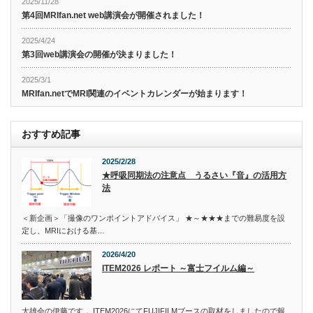
2025/11/28
第4回MRIfan.net web講演会が開催されました！
2025/4/24
第3回web講演会の開催が決まりました！
2025/3/1
MRIfan.netでMRI関連のイベントカレンダーが始まります！
おすすめ記事
2025/2/28
★呼吸同期法の注意点 うるさい『音』の活用方
法
＜新企画＞「撮像のワンポイントアドバイス」 ★～★★★までの難易度を設
定し、MRIにおける基…
2026/4/20
ITEM2026 レポート ～富士フイルム編～
大雄会の伊藤です． ITEM2026にてFUJIFILMブースの取材をしましたので報