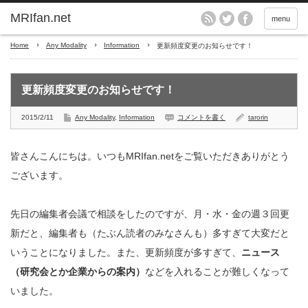
MRIfan.net
menu
Home
Any Modality
Information
更新頻度変更のお知らせです！
更新頻度変更のお知らせです！
2015/2/11
Any Modality
,
Information
コメントを書く
tarorin
皆さんこんにちは。いつもMRIfan.netをご覧いただきありがとう
ございます。
先日の編集者会議で相談をしたのですが、月・水・金の週３回更
新だと、編集者も（たぶん読者のみなさんも）多すぎて大変だと
いうことになりました。また、更新頻度が多すぎて、
ニュース
（研究会とか企業からの案内）
などを入れることが難しくなって
いました。