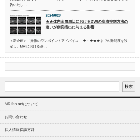
告いたし…
2024/6/28
★★体内金属周辺におけるDWIの脂肪抑制方法の
違いが病変描出に与える影響
＜新企画＞「撮像のワンポイントアドバイス」 ★～★★★までの難易度を設
定し、MRIにおける基…
検索
MRIfan.netについて
お問い合わせ
個人情報保護方針