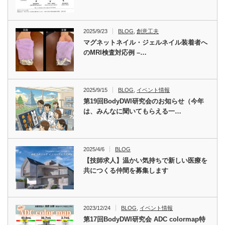
2025/9/23
BLOG
,
創意工夫
マグネットネイル・ジェルネイル装着者へ
のMRI検査対応例 –…
2025/9/15
BLOG
,
イベント情報
第19回BodyDWI研究会のお知らせ（今年
は、みんなに聞いてもらえる一…
2025/4/6
BLOG
【技師求人】温かい気持ちで新しい医療を
共につくる仲間を募集します
2023/12/24
BLOG
,
イベント情報
第17回BodyDWI研究会 ADC colormap特