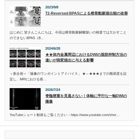
2023/9/8
T2-Reversed BPASによる椎骨動脈描出能の改善
はじめに 皆さんこんにちは。今回は椎骨動脈解離疑いの検査では欠かすこと
のできないBPAS（B…
2024/6/28
★★体内金属周辺におけるDWIの脂肪抑制方法の
違いが病変描出に与える影響
＜新企画＞「撮像のワンポイントアドバイス」 ★～★★★までの難易度を設
定し、MRIにおける基…
2026/7/24
脊髄梗塞を見逃さない！体軸に平行な一軸DWIの
撮像
YouTubeショート動画もご覧ください：https://www.youtube.com/shor…