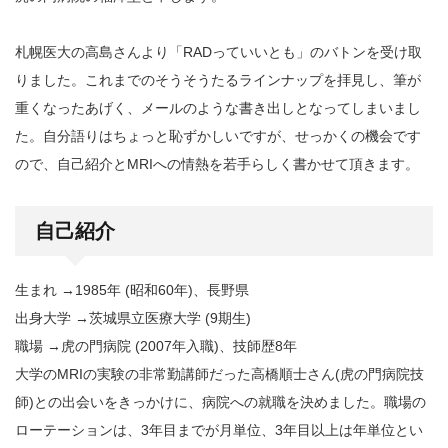
札幌医大の高島さんより「RADっていいとも」のバトンを受け取
りました。これまでのそうそうたるラインナップを拝見し、筆が
重くなったあげく、メールのような書き出しとなってしまいまし
た。自分語りはちょっと恥ずかしいですが、せっかくの機会です
ので、自己紹介とMRIへの情熱を若手らしく書かせて頂きます。
自己紹介
生まれ →1985年 (昭和60年)、長野県
出身大学 →茨城県立医療大学 (9期生)
職場 →虎の門病院 (2007年入職)、技師歴8年
大学のMRIの実験の非常勤講師だった高橋順士さん(虎の門病院技
師)との出会いをきっかけに、病院への就職を決めました。職場の
ローテーションは、3年目までが月単位、3年目以上は年単位とい