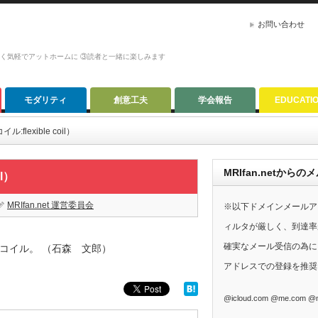
お問い合わせ
かく気軽でアットホームに ③読者と一緒に楽しみます
モダリティ
創意工夫
学会報告
EDUCATI
ル:flexible coil）
MRIfan.netか
il）
MRIfan.net 運営委員会
※以下ドメインメールア
ィルタが厳しく、到達率
確実なメール受信の為に、G
コイル。 （石森 文郎）
アドレスでの登録を推奨
@icloud.com @me.com @m