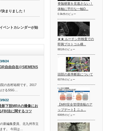
脊髄梗塞を見逃さない！
体軸に平行な一軸D...
催が決まりました！
0.9k件のビュー
関連のイベントカレンダーが始
★★ ルーチン外検査での
即興プロトコル構...
881件のビュー
3/8/24
SGR自由自在@SIEMENS
頭部の基準断面について
607件のビュー
院の吉村祐樹です。2017
おけるSSG…
3/9/22
【MRI安全管理情報のア
造影下肢MRAの撮像にお
ップデート】ニュ...
るFBI法に関するコツ
606件のビュー
netの新編集委員、北九州市立
ます。 今回は…