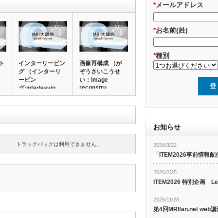
*
メールアドレス
*
お名前(姓)
*
種別
ト
インターリービン
画像再構成 （が
グ （インターリ
ぞうさいこうせ
ービン
い：image
reconstru…
グ:interleavin…
お知らせ
トラックバックは利用できません。
2026/3/22
「ITEM2026事前情報配
2026/2/25
ITEM2026 特別企画 Le
2025/11/28
第4回MRIfan.net 