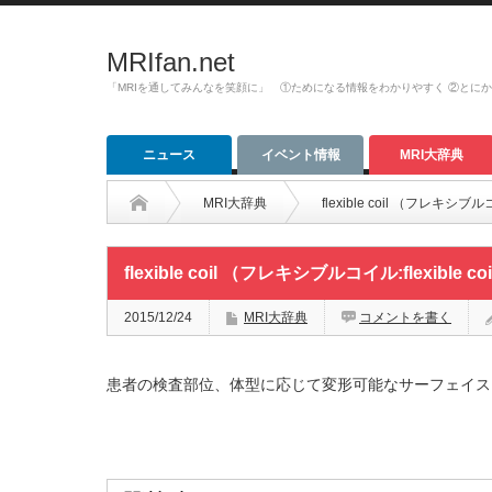
MRIfan.net
「MRIを通してみんなを笑顔に」 ①ためになる情報をわかりやすく ②とに
ニュース
イベント情報
MRI大辞典
MRI大辞典
flexible coil （フレキシブルコイ
flexible coil （フレキシブルコイル:flexible co
2015/12/24
MRI大辞典
コメントを書く
患者の検査部位、体型に応じて変形可能なサーフェイス