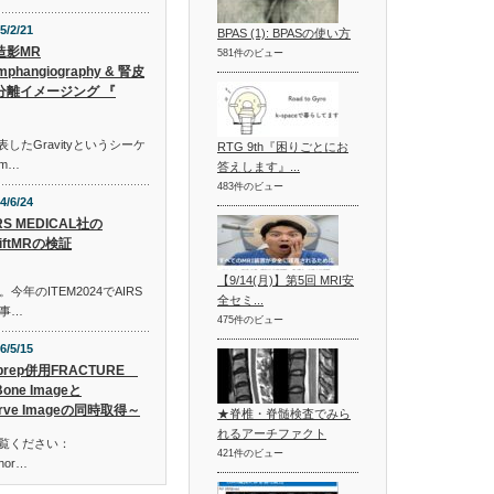
5/2/21
BPAS (1): BPASの使い方
造影MR
581件のビュー
mphangiography & 腎皮
分離イメージング 『
発表したGravityというシーケ
RTG 9th『困りごとにお
m…
答えします』...
483件のビュー
4/6/24
RS MEDICAL社の
iftMRの検証
【9/14(月)】第5回 MRI安
年のITEM2024でAIRS
全セミ...
記事…
475件のビュー
6/5/15
prep併用FRACTURE
one Imageと
rve Imageの同時取得～
★脊椎・脊髄検査でみら
れるアーチファクト
ご覧ください：
421件のビュー
shor…