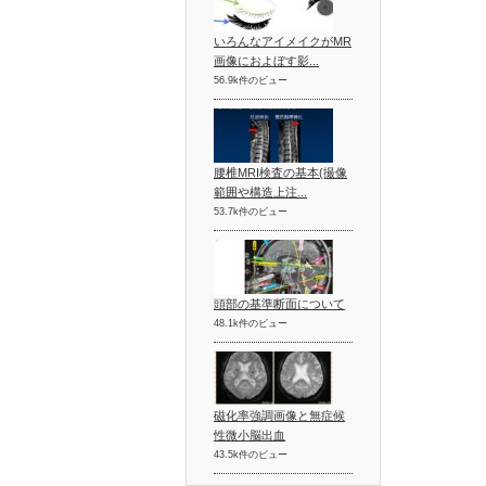
いろんなアイメイクがMR
画像におよぼす影...
56.9k件のビュー
腰椎MRI検査の基本(撮像
範囲や構造上注...
53.7k件のビュー
頭部の基準断面について
48.1k件のビュー
磁化率強調画像と無症候
性微小脳出血
43.5k件のビュー