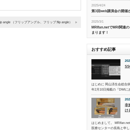
2025/4/24
第3回web講演会の開
2025/3/1
flip angle （フリップアングル、フリップ:flip angle）
MRIfan.netでMRI
まります！
おすすめ記事
202
S
はじめに 岡山済生会総合病
年2月10日掲載の『DWIに
202
非
け
はじめまして。 MRIfan.
医療センターの長島と申し