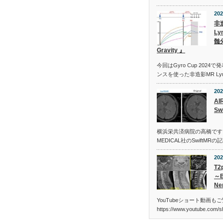
202
非
Ly
髄
Gravity 』
今回はGyro Cup 2024で
ンスを使った非造影MR Ly
202
AI
Sw
横浜栄共済病院の高橋です。今
MEDICAL社のSwiftMRの
202
T2
～B
Ne
YouTubeショート動画も
https://www.youtube.com/