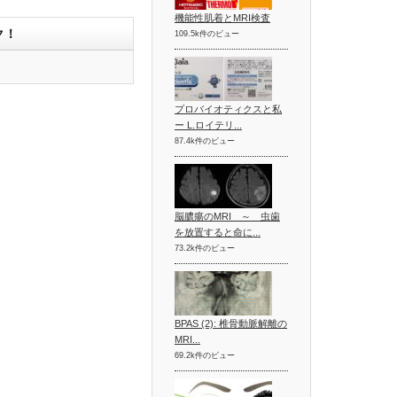
機能性肌着とMRI検査
ク！
109.5k件のビュー
プロバイオティクスと私
ー L.ロイテリ...
87.4k件のビュー
脳膿瘍のMRI ～ 虫歯
を放置すると命に...
73.2k件のビュー
BPAS (2): 椎骨動脈解離の
MRI...
69.2k件のビュー