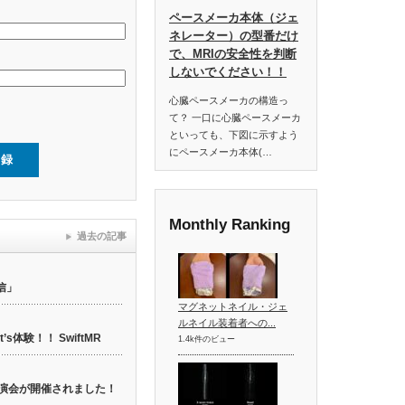
ペースメーカ本体（ジェ
ネレーター）の型番だけ
で、MRIの安全性を判断
しないでください！！
心臓ペースメーカの構造っ
て？ 一口に心臓ペースメーカ
といっても、下図に示すよう
にペースメーカ本体(…
Monthly Ranking
過去の記事
信」
マグネットネイル・ジェ
ルネイル装着者への...
t’s体験！！ SwiftMR
1.4k件のビュー
web講演会が開催されました！