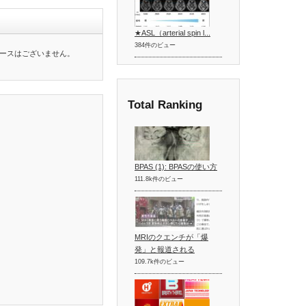
★ASL（arterial spin l...
384件のビュー
ースはございません。
Total Ranking
BPAS (1): BPASの使い方
111.8k件のビュー
MRIのクエンチが「爆
発」と報道される
109.7k件のビュー