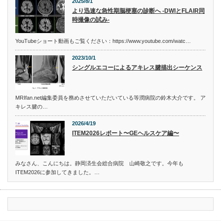
2025/8/1
より迅速な急性期脳梗塞の診断へ -DWIとFLAIR同
時撮像の試み-
YouTubeショート動画もご覧ください：https://www.youtube.com/watc…
2023/10/1
シングルエコーによるアキレス腱描出シーケンス
MRIfan.net編集委員を務めさせていただいている等潤病院の鈴木大介です。 ア
キレス腱の…
2026/4/19
ITEM2026レポート〜GEヘルスケア編〜
みなさん、こんにちは。静岡済生会総合病院 山崎敬之です。今年も
ITEM2026に参加してきました。…