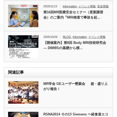
2025/11/13
Information
,
イベント情報
,
安全情報
第16回MR医療安全セミナー（更新講習
会）のご案内『MRI検査で事故を起…
2025/10/26
BLOG
,
Information
,
イベント情報
【開催案内】第8回 Body MRI技術研究会
― DWIBSの基礎から標…
関連記事
MR学会 GEユーザー懇親会 超・盛り上
がり報告！
RSNA2014 その13 Siemens 〜経食道エコ