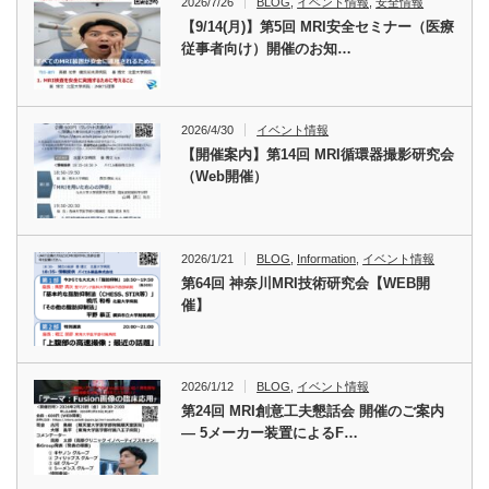
2026/7/26
BLOG
,
イベント情報
,
安全情報
【9/14(月)】第5回 MRI安全セミナー（医療
従事者向け）開催のお知…
2026/4/30
イベント情報
【開催案内】第14回 MRI循環器撮影研究会
（Web開催）
2026/1/21
BLOG
,
Information
,
イベント情報
第64回 神奈川MRI技術研究会【WEB開
催】
2026/1/12
BLOG
,
イベント情報
第24回 MRI創意工夫懇話会 開催のご案内
― 5メーカー装置によるF…