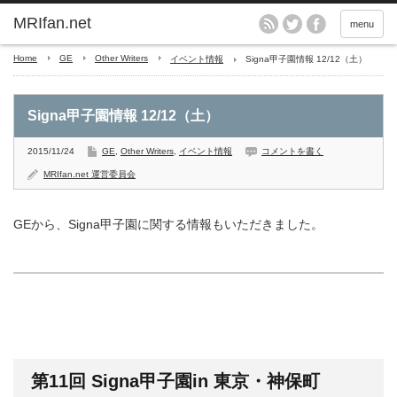
MRIfan.net
menu
Home
GE
Other Writers
イベント情報
Signa甲子園情報 12/12（土）
Signa甲子園情報 12/12（土）
2015/11/24
GE
,
Other Writers
,
イベント情報
コメントを書く
MRIfan.net 運営委員会
GEから、Signa甲子園に関する情報もいただきました。
第
11
回
Signa
甲子園
in
東京・神保町