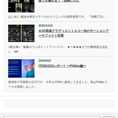
誰でも撮れる？『頚椎CTLI』
はじめに 健診会東京メディカルクリニックの諸田智章です。 『頚椎CTLI』…
2025/12/19
★3D高速グラディエントエコー法のモーションア
ーチファクト対策
<新企画>「撮像のワンポイントアドバイス」 ★〜★★★までの難易度を設定
し、MR…
2026/4/22
ITEM2026レポート 〜Philips編〜
唐津赤十字病院の立川です。今年もITEMに参加してきました。私はPhilipsブ
ースを取材しました…