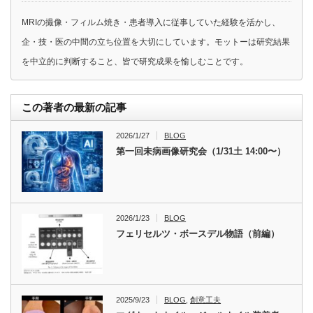
MRIの撮像・フィルム焼き・患者導入に従事していた経験を活かし、
企・技・医の中間の立ち位置を大切にしています。モットーは研究結果
を中立的に判断すること、皆で研究成果を愉しむことです。
この著者の最新の記事
2026/1/27
BLOG
第一回未病画像研究会（1/31土 14:00〜）
2026/1/23
BLOG
フェリセルツ・ボースデル物語（前編）
2025/9/23
BLOG
,
創意工夫