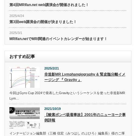
第4回MRIfan.net web講演会が開催されました！
2025/4/24
第3回web講演会の開催が決まりました！
2025/3/1
MRIfan.netでMRI関連のイベントカレンダーが始まります！
おすすめ記事
2025/2/21
非造影MR Lymphangiography & 腎皮髄分離イメ
ージング 『 Gravity 』
今回はGyro Cup 2024で発表したGravityというシーケンスを使った非造影MR
Lym…
2021/10/19
【酸素ボンベ吸着事故】2001年のニューヨーク事
例詳報
インナービジョン編集部（三橋 信宏（みつはし のぶひろ）編集長）様のご厚