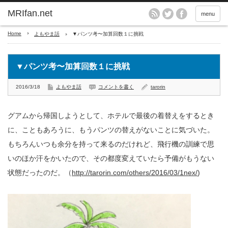
MRIfan.net
menu
Home
よもやま話
▼パンツ考〜加算回数１に挑戦
▼パンツ考〜加算回数１に挑戦
2016/3/18
よもやま話
コメントを書く
tarorin
グアムから帰国しようとして、ホテルで最後の着替えをするとき
に、こともあろうに、もうパンツの替えがないことに気づいた。
もちろんいつも余分を持って来るのだけれど、飛行機の訓練で思
いのほか汗をかいたので、その都度変えていたら予備がもうない
状態だったのだ。（
http://tarorin.com/others/2016/03/1nex/
)