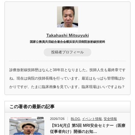
Takahashi Mitsuyuki
国家公務員共済組合連合会横浜栄共済病院放射線技術科
投稿者プロフィール
診療放射線技師歴はなんと38年目となりました。技師人生も最終章です
ね。現在は病院の技師長職を行っています。最近はもっぱら管理職ばか
かりですが、たまに臨床画像を見ています。臨床現場はいいですよね？
この著者の最新の記事
2026/7/26
BLOG
,
イベント情報
,
安全情報
【9/14(月)】第5回 MRI安全セミナー（医療
従事者向け）開催のお知…