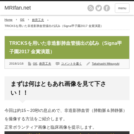
MRIfan.net
menu
Home
GE
創意工夫
TRICKSを用いた非造影肺血管描出の試み（Signa甲子園2017 金賞演題）
TRICKSを用いた非造影肺血管描出の試み（Signa甲
子園2017 金賞演題）
2018/1/16
GE
,
創意工夫
コメントを書く
Takahashi Mitsuyuki
まずは何はともあれ画像を見て下さ
い！！
今回は約15～20秒の息止めで、非造影肺血管（肺動脈＆肺静脈）
を撮像する方法をご紹介します。
正常ボランティア画像と臨床画像を提示します。