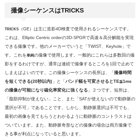
撮像シーケンスはTRICKS
（GE）は主に造影4D検査で使用されるシーケンスです。
TRICKS
これは、Elliptic Centric orderの3D-SPGRで高速＆高分解能を実現
できる撮像です。他のメーカーでいうと「TWIST、Keyhole」で
す。これを
の撮像で使用します。一般的にこれらは多数回の撮
単純
影をするわけですが、通常は連続で撮像するところを1回で止めて
しまえばよいのです。この撮像シーケンスの長所は、「
撮像時間
を短くできる
(20
秒以内)
」と「
バンド幅を可変させると
TE
≦1ms
の撮像が可能になり磁化率変化に強くなる
」２つです。短所は、
「脂肪抑制が使えない」こと、また「SATが使えないので動静脈の
選択が不可」であることです。しかし、動静脈選択は不可でも、
最初の画像を見てもらうとわかるように動静脈のコントラストは
ついています。また、動静脈奇形などの撮像の場合は両方撮像で
きる事が利点になっていると思います。