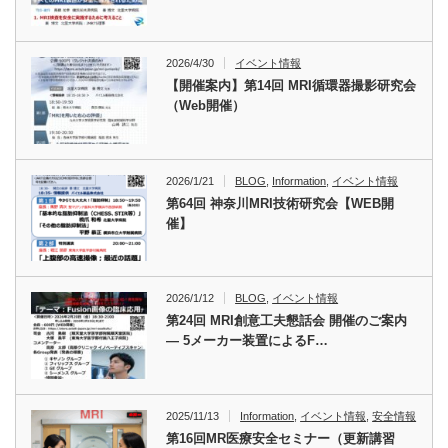
2026/4/30
イベント情報
【開催案内】第14回 MRI循環器撮影研究会
（Web開催）
2026/1/21
BLOG
,
Information
,
イベント情報
第64回 神奈川MRI技術研究会【WEB開
催】
2026/1/12
BLOG
,
イベント情報
第24回 MRI創意工夫懇話会 開催のご案内
― 5メーカー装置によるF…
2025/11/13
Information
,
イベント情報
,
安全情報
第16回MR医療安全セミナー（更新講習