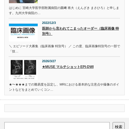
はじめに 宮崎大学医学部附属病院の圓﨑 将大（えんざき まさひろ）と申しま
す。九州大学病院の…
2022/12/3
医師から言われてこまったオーダー（臨床画像 特
別号）
＼ エピソード大募集（臨床画像 特別号） ／ この度、臨床画像特別号の一部で
「技…
2026/3/27
★MUSE マルチショットEPI-DWI
★〜★★★までの難易度を設定し、MRIにおける基本的な注意点や撮像のポイ
ントなどをまとめていくコン…
検索