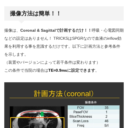
撮像方法は簡単！！
撮像は、
Coronal & Sagittal
で計画するだけ！！
呼吸・心電図同期
などの設定はありません！ TRICKSはSPGRなので血液のinflow効
果を利用する事を意識するだけです。以下に計画方法と参考条件
を示します。
（装置やバージョンによって若干条件は変わります）
この条件で当院の場合は
TE=0.9ms
に設定できます
。