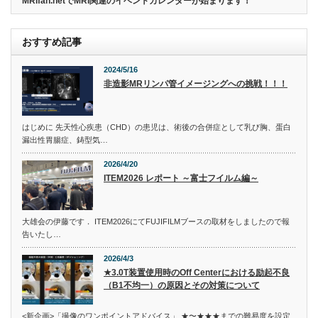
MRIfan.netでMRI関連のイベントカレンダーが始まります！
おすすめ記事
2024/5/16
非造影MRリンパ管イメージングへの挑戦！！！
はじめに 先天性心疾患（CHD）の患児は、術後の合併症として乳び胸、蛋白
漏出性胃腸症、鋳型気…
2026/4/20
ITEM2026 レポート ～富士フイルム編～
大雄会の伊藤です． ITEM2026にてFUJIFILMブースの取材をしましたので報
告いたし…
2026/4/3
★3.0T装置使用時のOff Centerにおける励起不良
（B1不均一）の原因とその対策について
<新企画>「撮像のワンポイントアドバイス」 ★〜★★★までの難易度を設定