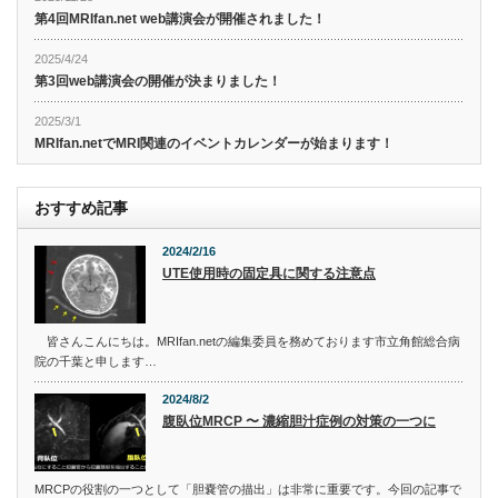
第4回MRIfan.net web講演会が開催されました！
2025/4/24
第3回web講演会の開催が決まりました！
2025/3/1
MRIfan.netでMRI関連のイベントカレンダーが始まります！
おすすめ記事
2024/2/16
UTE使用時の固定具に関する注意点
皆さんこんにちは。MRIfan.netの編集委員を務めております市立角館総合病
院の千葉と申します…
2024/8/2
腹臥位MRCP 〜 濃縮胆汁症例の対策の一つに
MRCPの役割の一つとして「胆嚢管の描出」は非常に重要です。今回の記事で