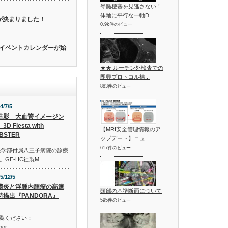
脊髄梗塞を見逃さない！
体軸に平行な一軸D...
催が決まりました！
0.9k件のビュー
関連のイベントカレンダーが始
★★ ルーチン外検査での
即興プロトコル構...
883件のビュー
4/7/5
造影 大血管イメージン
3D Fiesta with
【MRI安全管理情報のア
BSTER
ップデート】ニュ...
617件のビュー
医学部付属八王子病院の診療
GE-HC社製M…
5/12/5
膜炎と浮腫内腫瘤の高速
頭部の基準断面について
時描出『PANDORA』
595件のビュー
ご覧ください：
shor…