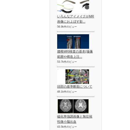
いろんなアイメイクがMR
画像におよぼす影...
56.9k件のビュー
腰椎MRI検査の基本(撮像
範囲や構造上注...
53.7k件のビュー
頭部の基準断面について
48.1k件のビュー
磁化率強調画像と無症候
性微小脳出血
43.5k件のビュー