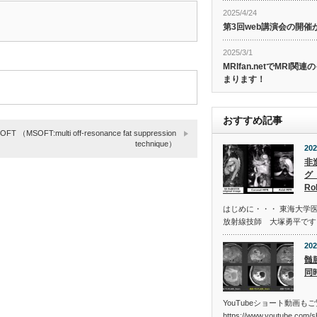
2025/4/24
第3回web講演会の開
2025/3/1
MRIfan.netでMRI
まります！
おすすめ記事
OFT （MSOFT:multi off-resonance fat suppression
technique）
202
非
グ 
Ro
はじめに・・・ 東海大学
放射線技師 大塚勇平です。
202
髄
同
YouTubeショート動画も
https://www.youtube.com/