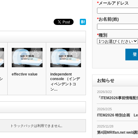
*
メールアドレス
*
お名前(姓)
*
種別
effective value
independent
シ
console （インデ
お知らせ
ィペンデントコ
ン…
2026/3/22
「ITEM2026事前情報配
2026/2/25
ITEM2026 特別企画 Le
トラックバックは利用できません。
2025/11/28
第4回MRIfan.net 