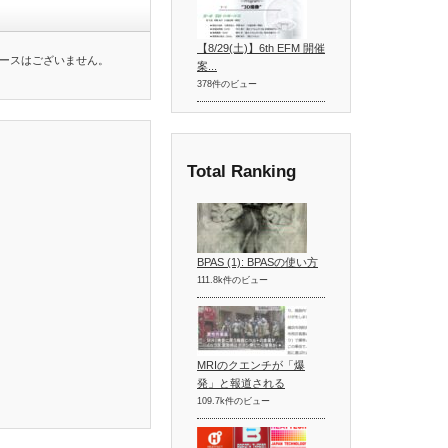
【8/29(土)】6th EFM 開催
ースはございません。
案...
378件のビュー
Total Ranking
BPAS (1): BPASの使い方
111.8k件のビュー
MRIのクエンチが「爆
発」と報道される
109.7k件のビュー