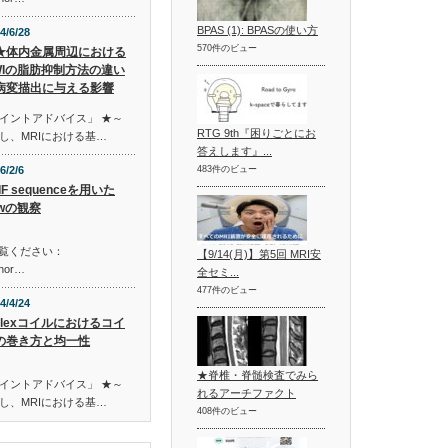
BPAS (1): BPASの使い方
4/6/28
570件のビュー
★体内金属周辺における
WIの脂肪抑制方法の違い
病変描出に与える影響
イントアドバイス」 ★～
RTG 9th『困りごとにお
し、MRIにおける基…
答えします』...
6/2/6
483件のビュー
IF sequenceを用いた
owの観察
ご覧ください：
【9/14(月)】第5回 MRI安
shor…
全セミ...
477件のビュー
4/4/24
Flexコイルにおけるコイ
の巻き方と均一性
★脊椎・脊髄検査でみら
イントアドバイス」 ★～
れるアーチファクト
し、MRIにおける基…
408件のビュー