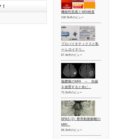
ク！
機能性肌着とMRI検査
109.5k件のビュー
プロバイオティクスと私
ー L.ロイテリ...
87.4k件のビュー
脳膿瘍のMRI ～ 虫歯
を放置すると命に...
73.2k件のビュー
BPAS (2): 椎骨動脈解離の
MRI...
69.3k件のビュー