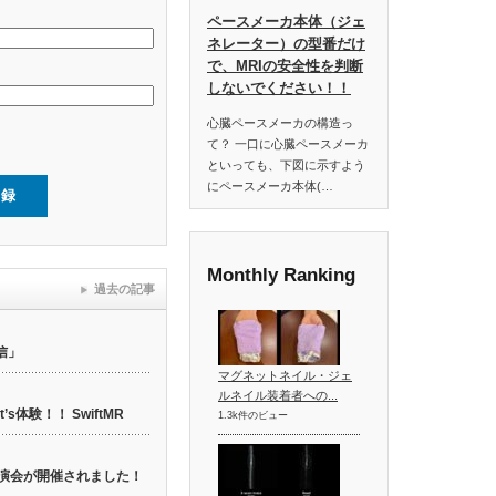
ペースメーカ本体（ジェ
ネレーター）の型番だけ
で、MRIの安全性を判断
しないでください！！
心臓ペースメーカの構造っ
て？ 一口に心臓ペースメーカ
といっても、下図に示すよう
にペースメーカ本体(…
Monthly Ranking
過去の記事
信」
マグネットネイル・ジェ
ルネイル装着者への...
t’s体験！！ SwiftMR
1.3k件のビュー
web講演会が開催されました！