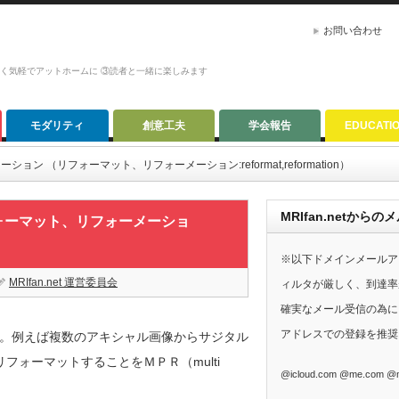
お問い合わせ
かく気軽でアットホームに ③読者と一緒に楽しみます
モダリティ
創意工夫
学会報告
EDUCATI
ン （リフォーマット、リフォーメーション:reformat,reformation）
MRIfan.netか
ォーマット、リフォーメーショ
※以下ドメインメールア
MRIfan.net 運営委員会
ィルタが厳しく、到達率
確実なメール受信の為に、G
アドレスでの登録を推奨
。例えば複数のアキシャル画像からサジタル
ォーマットすることをＭＰＲ（multi
@icloud.com @me.com @m