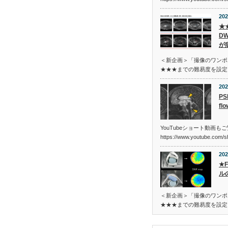
202
★
D
が
＜新企画＞「撮像のワンポ
★★★までの難易度を設定
202
PS
fl
YouTubeショート動画も
https://www.youtube.com/
202
★
ル
＜新企画＞「撮像のワンポ
★★★までの難易度を設定