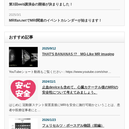
第3回web講演会の開催が決まりました！
2025/3/1
MRIfan.netでMRI関連のイベントカレンダーが始まります！
おすすめ記事
2025/9/12
THAT’S BANANAS !? MG-Like MR imaging
YouTubeショート動画もご覧ください：https://www.youtube.com/shor…
2024/11/1
止血deviceも含めて、心臓カテーテル後のMRIの
安全性について考えてみましょう。
はじめに 冠動脈ステント留置直後にMRIを安全に施行可能かということは、患
者や医療従事者にと…
2026/1/23
フェリセルツ・ボースデル物語（前編）