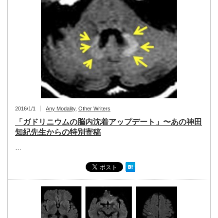
2016/1/1
Any Modality
,
Other Writers
「ガドリニウムの脳内沈着アップデート」〜あの神田
知紀先生からの特別寄稿
…