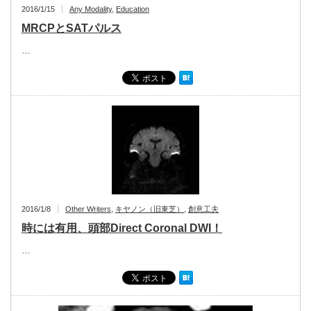
2016/1/15
Any Modality
,
Education
MRCPとSATパルス
…
2016/1/8
Other Writers
,
キヤノン（旧東芝）
,
創意工夫
時には有用、頭部Direct Coronal DWI！
…