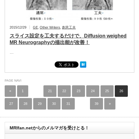
2015/12/29
GE
,
Other Writers
,
創意工夫
スライス設定を工夫するだけで、Diffusion weighed
MR Neurographyの描出能が改善！
…
PAGE NAVI
«
1
…
21
22
23
24
25
26
27
28
29
30
31
…
39
»
MRIfan.netからのメルマガを受けとる！