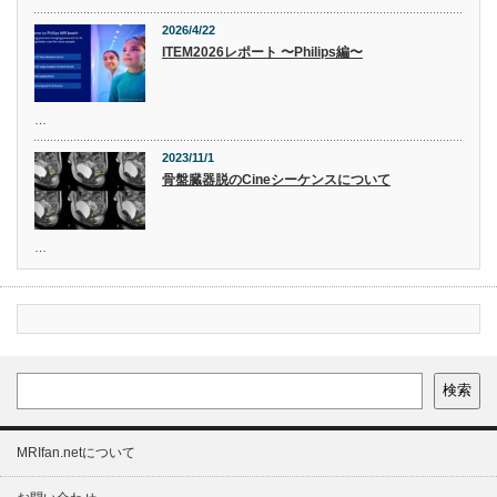
2026/4/22
ITEM2026レポート 〜Philips編〜
…
2023/11/1
骨盤臓器脱のCineシーケンスについて
…
検索
MRIfan.netについて