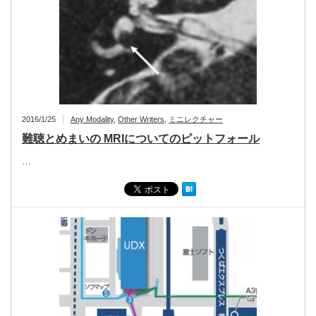
2016/1/25
Any Modality
,
Other Writers
,
ミニレクチャー
難聴とめまいの MRIについてのピットフォール
…