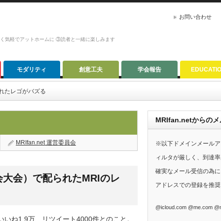
お問い合わせ
かく気軽でアットホームに ③読者と一緒に楽しみます
モダリティ
創意工夫
学会報告
EDUCATI
れたレゴがバズる
MRIfan.netか
MRIfan.net 運営委員会
※以下ドメインメールア
ィルタが厳しく、到達率
確実なメール受信の為に、G
会大会）で配られたMRIのレ
アドレスでの登録を推奨
@icloud.com @me.com @m
いいね1.9万、リツイート4000件とのこと。