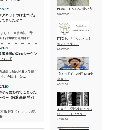
BPAS (1): BPASの使い方
1/7/12
594件のビュー
マグネットつけまつげ」
ってましたか？
めまして。東筑病院 野中
病院は福岡県北九州市に…
RTG 9th『困りごとにお
答えします』...
3/11/1
483件のビュー
盤臓器脱のCineシーケン
について
net新編集委員の昭和大学藤が
【9/14(月)】第5回 MRI安
ます。今回は、骨…
全セミ...
477件のビュー
2/12/3
師から言われてこまった
ーダー（臨床画像 特別
）
★脊椎・脊髄検査でみら
画像 特別号） ／ この度、
れるアーチファクト
技…
423件のビュー