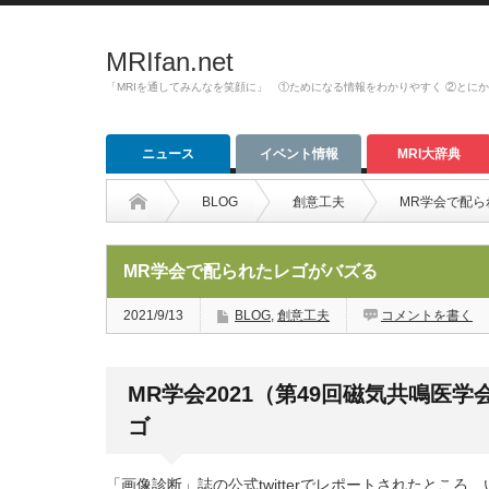
MRIfan.net
「MRIを通してみんなを笑顔に」 ①ためになる情報をわかりやすく ②とに
ニュース
イベント情報
MRI大辞典
BLOG
創意工夫
MR学会で配ら
MR学会で配られたレゴがバズる
2021/9/13
BLOG
,
創意工夫
コメントを書く
MR学会2021（第49回磁気共鳴医学
ゴ
「画像診断」誌の公式twitterでレポートされたところ、