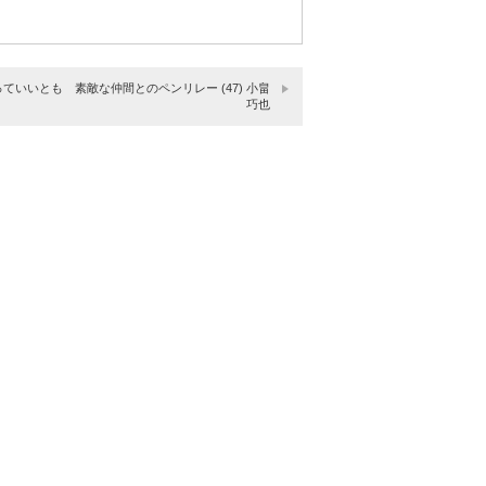
っていいとも 素敵な仲間とのペンリレー (47) 小畠
巧也