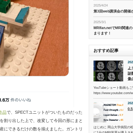
2025/4/24
第3回web講演会の開
2025/3/1
MRIfan.netでMRI
まります！
おすすめ記事
202
よ
診断
像
YouTubeショート動画も
https://www.youtube.com/
202
0
の作品
で、SPECTユニットがついたものだった
を割り出した上で、改変して今回の形にまと
はじめに 岡山大学病院の松
産にできるだけの数を揃えました。ガントリ
に1台のMRI装置が導入さ