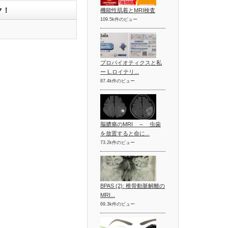
ク！
機能性肌着とMRI検査
109.5k件のビュー
プロバイオティクスと私
ー L.ロイテリ...
87.4k件のビュー
脳膿瘍のMRI ～ 虫歯
を放置すると命に...
73.2k件のビュー
BPAS (2): 椎骨動脈解離の
MRI...
69.3k件のビュー