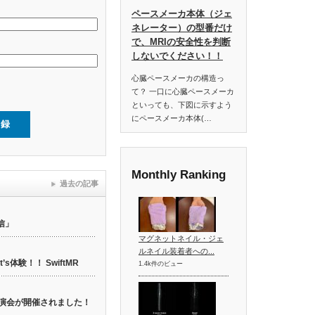
ペースメーカ本体（ジェ
ネレーター）の型番だけ
で、MRIの安全性を判断
しないでください！！
心臓ペースメーカの構造っ
て？ 一口に心臓ペースメーカ
といっても、下図に示すよう
にペースメーカ本体(…
Monthly Ranking
過去の記事
信」
マグネットネイル・ジェ
ルネイル装着者への...
t’s体験！！ SwiftMR
1.4k件のビュー
web講演会が開催されました！