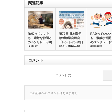
関連記事
RADっていいと
第79回 日本医学
RADっていいと
も 素敵な仲間と
放射線学会総会
も 素敵な仲間
のペンリレー (60)
「レントゲンの日
のペンリレー (7
大西 宏…
記念」市民公開
内田幸司
講…
コメント
コメント (0)
この記事へのコメントはありません。