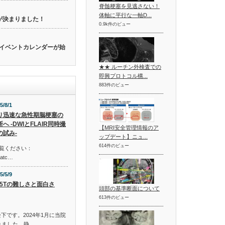
脊髄梗塞を見逃さない！
体軸に平行な一軸D...
催が決まりました！
0.9k件のビュー
関連のイベントカレンダーが始
★★ ルーチン外検査での
即興プロトコル構...
883件のビュー
5/8/1
り迅速な急性期脳梗塞の
へ -DWIとFLAIR同時撮
【MRI安全管理情報のア
の試み-
ップデート】ニュ...
614件のビュー
ご覧ください：
watc…
5/5/9
.55Tの難しさと面白さ
頭部の基準断面について
613件のビュー
下です。2024年1月に当院
れました。静…