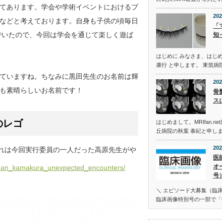
てあります。学会や学術イベントにおけるプ
202
などと考えております。自身も子供の頃毎日
「
でいたので、今回は学会を通じて楽しく遊ば
知
はじめに みなさま、はじ
康行 と申します。 東筑
ていますね。ちなみに黒田先生のお名前は輝
202
も素晴らしいお名前です！
骨
ス
のレゴ
はじめまして。MRIfan.
丘病院の秋葉 泰紀と申し
202
れは今回実行委員の一人だった高原先生がや
医
オ
honan_kamakura_unexpected_encounters/
号
＼ エピソード大募集（臨床
臨床画像特別号の一部で「