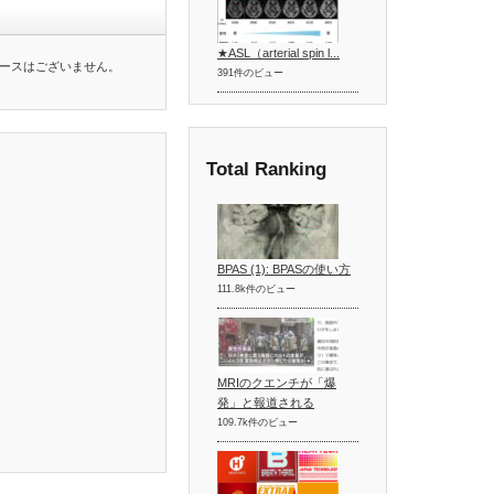
★ASL（arterial spin l...
ースはございません。
391件のビュー
Total Ranking
BPAS (1): BPASの使い方
111.8k件のビュー
MRIのクエンチが「爆
発」と報道される
109.7k件のビュー