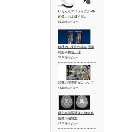
いろんなアイメイクがMR
画像におよぼす影...
56.9k件のビュー
腰椎MRI検査の基本(撮像
範囲や構造上注...
53.7k件のビュー
頭部の基準断面について
48.1k件のビュー
磁化率強調画像と無症候
性微小脳出血
43.5k件のビュー