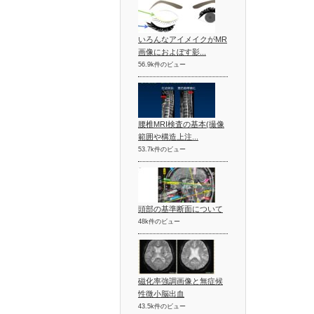
いろんなアイメイクがMR
画像におよぼす影...
56.9k件のビュー
腰椎MRI検査の基本(撮像
範囲や構造上注...
53.7k件のビュー
頭部の基準断面について
48k件のビュー
磁化率強調画像と無症候
性微小脳出血
43.5k件のビュー