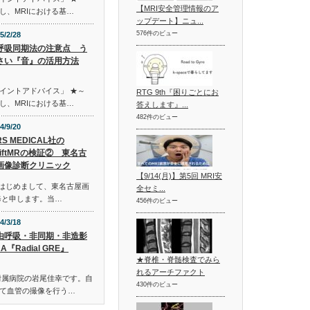
【MRI安全管理情報のア
し、MRIにおける基…
ップデート】ニュ...
576件のビュー
5/2/28
呼吸同期法の注意点 う
さい『音』の活用方法
イントアドバイス」 ★～
RTG 9th『困りごとにお
し、MRIにおける基…
答えします』...
482件のビュー
4/9/20
RS MEDICAL社の
wiftMRの検証② 東名古
画像診断クリニック
【9/14(月)】第5回 MRI安
皆さまはじめまして、東名古屋画
全セミ...
修と申します。当…
456件のビュー
4/3/18
由呼吸・非同期・非造影
A『Radial GRE』
★脊椎・脊髄検査でみら
れるアーチファクト
附属病院の岩尾佳幸です。自
430件のビュー
て血管の撮像を行う…