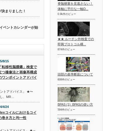
脊髄梗塞を見逃さない！
体軸に平行な一軸D...
催が決まりました！
0.9k件のビュー
関連のイベントカレンダーが始
★★ ルーチン外検査での
即興プロトコル構...
874件のビュー
5/8/15
「転移性脳腫瘍」検査で
立つ撮像法と画像再構成
頭部の基準断面について
のワンポイントアドバイ
608件のビュー
イントアドバイス」 ★〜
し、MR…
BPAS (1): BPASの使い方
4/4/24
594件のビュー
Flexコイルにおけるコイ
の巻き方と均一性
イントアドバイス」 ★～