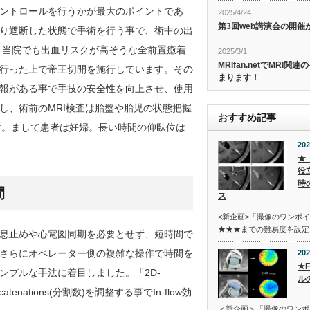
ントロールを行うかが最大のポイントであ
2025/4/24
第3回web講演会の開
り遮断した状態で手術を行う事で、術中の出
。当院でも出血リスクが高そうな全前置癒着
2025/3/1
MRIfan.netでMRI
行った上で帝王切開を施行しています。その
まります！
報がある事で手技の安全性を向上させ、使用
し、術前のMRI検査は胎盤や胎児の状態把握
おすすめ記事
す。まして患者は妊婦。長い時間の仰臥位は
202
★
役
時
間
ス
<新企画>「撮像のワンポ
★★★までの難易度を設定
息止めや心電図同期を必要とせず、短時間で
さらにオペレーター側の複雑な操作で時間を
202
★
ンプルな手法に着目しました。「2D-
ル
tenations(分割数)を調整する事でIn-flow効
＜新企画＞「撮像のワンポ