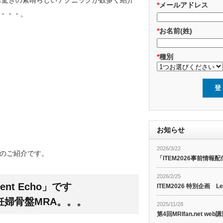
でも驚きの素晴らしいテクニックが数多く紹介
*
メールアドレス
・・・。
*
お名前(姓)
*
種別
お知らせ
2026/3/22
のご紹介です。
「ITEM2026事前情報配
2026/2/25
ent Echo」
です
ITEM2026 特別企画 Le
婦骨盤MRA。。。
2025/11/28
第4回MRIfan.net 