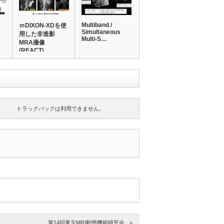
Multiband /
て
ｍDIXON-XDを使
Simultaneous
用した非造影
Multi-S…
MRA撮像
(REACT)
トラックバックは利用できません。
第14回東京MRI動態機能研究会