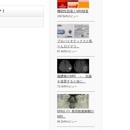
ク！
機能性肌着とMRI検査
109.5k件のビュー
プロバイオティクスと私
ー L.ロイテリ...
87.4k件のビュー
脳膿瘍のMRI ～ 虫歯
を放置すると命に...
73.2k件のビュー
BPAS (2): 椎骨動脈解離の
MRI...
69.2k件のビュー