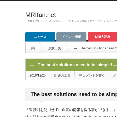
MRIfan.net
「MRIを通してみんなを笑顔に」 ①ためになる情報をわかりやすく ②とに
ニュース
イベント情報
MRI大辞典
創意工夫
― The best solutions need to
― The best solutions need to be simple! 
2018/12/25
創意工夫
コメントを書く
The best solutions need to be simp
「造影剤を使用せずに血管の情報を得る事ができる。」