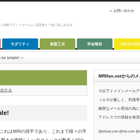
お問い合わせ
かく気軽でアットホームに ③読者と一緒に楽しみます
モダリティ
創意工夫
学会報告
EDUCATI
 be simple! ―
MRIfan.netか
―
北川 久
※以下ドメインメールア
ィルタが厳しく、到達率
確実なメール受信の為に、G
le!
アドレスでの登録を推奨
これはMRIの得手であり、これまで様々の手
@icloud.com @me.com @m