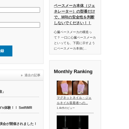
ペースメーカ本体（ジェ
ネレーター）の型番だけ
で、MRIの安全性を判断
しないでください！！
心臓ペースメーカの構造っ
て？ 一口に心臓ペースメーカ
といっても、下図に示すよう
にペースメーカ本体(…
Monthly Ranking
過去の記事
信」
マグネットネイル・ジェ
ルネイル装着者への...
t’s体験！！ SwiftMR
1.4k件のビュー
web講演会が開催されました！