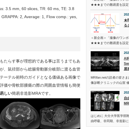
★★★までの難易度を設定
3.5 mm, 60 slices, TR: 60 ms, TE: 3.8
202
, GRAPPA: 2, Average: 1, Flow comp.: yes,
★
る
＜新企画＞「撮像のワンポ
★★★までの難易度を設定
202
AI
もたらす事が理想的である事は言うまでもあ
S
屋
が、鼠径部から総腸骨動脈分岐部に渡る血管
テーテル術時のガイドとなる価値ある画像で
MRIfan.netの読者の
像診断クリニックの山室 
評価や骨軟部腫瘍の際の周囲血管情報も簡便
202
易しい
簡易非造影MRAです。
自
MR
はじめに 大分大学医学部
由呼吸、非同期、非造影に