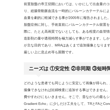
前置胎盤の帝王切開においては、いかにして出血量のコ
り、総腸骨動脈血流を一時的にバルーンカテーテルによ
血量を劇的に軽減できる事が2005年に報告されました
胎盤症例に対し、手術直前にバルーンカテーテル留置を
際に、たとえ高画質でないとしても、ある程度の血管情
造影剤の量や透視時間を極力減らす事ができます。しか
が主な目的であり、MRAはあくまで追加撮像となりま
厳しい上に息止め等も困難です。
ニーズは ①安定性 ②非同期 ③短時
どのような患者でも同じように安定して画像が得られ、
撮像できなければ妊婦検査に追加する事はできません。
費やすわけにもいきません。そこで、昔ながらの最もシ
Gradient Echo」に少しだけ工夫をして、TRとFAとConca