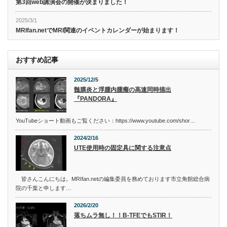
第3回web講演会の開催が決まりました！
2025/3/1
MRIfan.netでMRI関連のイベントカレンダーが始まります！
おすすめ記事
2025/12/5
髄膜炎と浮腫内腫瘤の高速同時描出
『PANDORA』
YouTubeショート動画もご覧ください：https://www.youtube.com/shor…
2024/2/16
UTE使用時の固定具に関する注意点
皆さんこんにちは。MRIfan.netの編集委員を務めております市立角館総合病
院の千葉と申します…
2026/2/20
落ちムラ無し！！B-TFEでもSTIR！