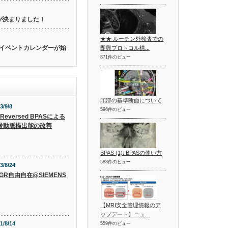
催が決まりました！
★★ ルーチン外検査での
関連のイベントカレンダーが始
即興プロトコル構...
871件のビュー
頭部の基準断面について
3/9/8
596件のビュー
-Reversed BPASによる
骨動脈描出能の改善
BPAS (1): BPASの使い方
583件のビュー
3/8/24
SGR自由自在@SIEMENS
【MRI安全管理情報のア
ップデート】ニュ...
1/8/14
559件のビュー