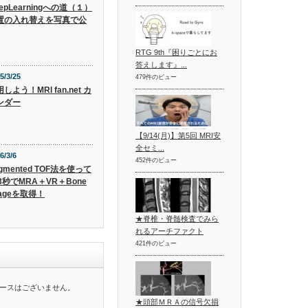
epLearningへの道（１）
置の入れ替えを写真で公
RTG 9th『困りごとにお
答えします』...
5/3/25
479件のビュー
しよう！MRI fan.net カ
ンダー
【9/14(月)】第5回 MRI安
全セミ...
6/3/6
452件のビュー
gmented TOF法を使って
3秒でMRA＋VR＋Bone
mageを取得！
★脊椎・脊髄検査でみら
れるアーチファクト
421件のビュー
ースはございません。
★頭部ＭＲＡの信号欠損