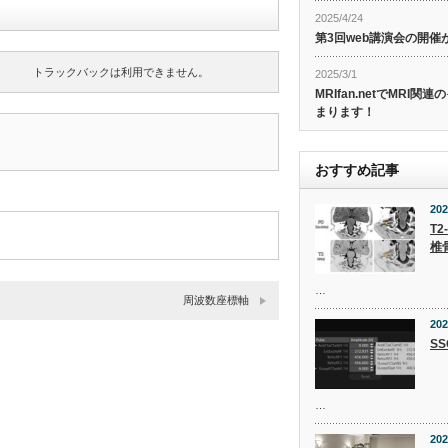
2025/4/24
第3回web講演会の開
トラックバックは利用できません。
2025/3/1
MRIfan.netでMRI
まります！
おすすめ記事
202
T2
椎
…
周波数座標軸
202
S
…
202