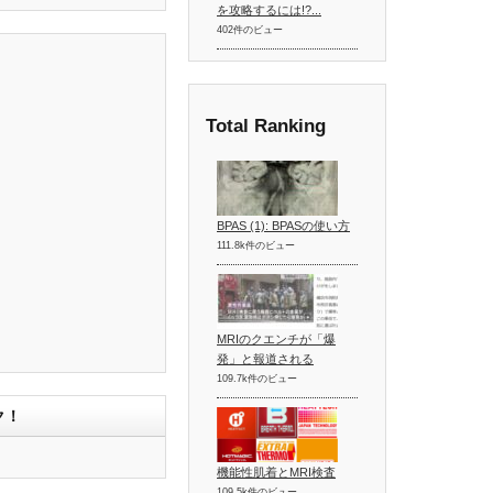
を攻略するには!?...
402件のビュー
Total Ranking
BPAS (1): BPASの使い方
111.8k件のビュー
MRIのクエンチが「爆
発」と報道される
109.7k件のビュー
ク！
機能性肌着とMRI検査
109.5k件のビュー