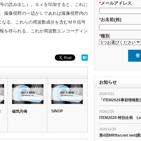
*
メールアドレス
号の読み出し）。Ｇｘを印加すると、これに
、撮像視野の一辺がＬであれば撮像視野内の
*
お名前(姓)
になる。これらの周波数成分を含むＭＲ信号
報を得られる。これが周波数エンコーディン
*
種別
お知らせ
2026/3/22
「ITEM2026事前情報配
t
SINOP
磁気共鳴
2026/2/25
ITEM2026 特別企画 Le
2025/11/28
第4回MRIfan.net 