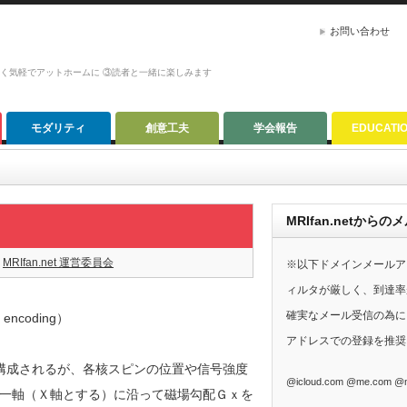
お問い合わせ
かく気軽でアットホームに ③読者と一緒に楽しみます
モダリティ
創意工夫
学会報告
EDUCATI
MRIfan.netか
MRIfan.net 運営委員会
※以下ドメインメールア
ィルタが厳しく、到達率
確実なメール受信の為に、G
ncoding）
アドレスでの登録を推奨
構成されるが、各核スピンの位置や信号強度
@icloud.com @me.com @m
一軸（Ｘ軸とする）に沿って磁場勾配Ｇｘを