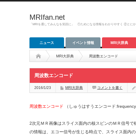
MRIfan.net
「MRIを通してみんなを笑顔に」 ①ためになる情報をわかりやすく ②とに
ニュース
イベント情報
MRI大辞典
MRI大辞典
周波数エンコード
周波数エンコード
2016/1/23
MRI大辞典
コメントを書く
周波数エンコード
（しゅうはすうエンコード:frequency e
2次元ＭＲ画像はスライス面内の核スピンのＭＲ信号で
の情報は、エコー信号が生じる時点で、スライス面内の