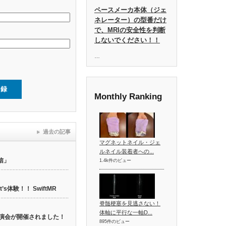
ペースメーカ本体（ジェ
ネレーター）の型番だけ
で、MRIの安全性を判断
しないでください！！
…
Monthly Ranking
過去の記事
マグネットネイル・ジェ
ルネイル装着者への...
信」
1.4k件のビュー
t’s体験！！ SwiftMR
脊髄梗塞を見逃さない！
体軸に平行な一軸D...
web講演会が開催されました！
895件のビュー