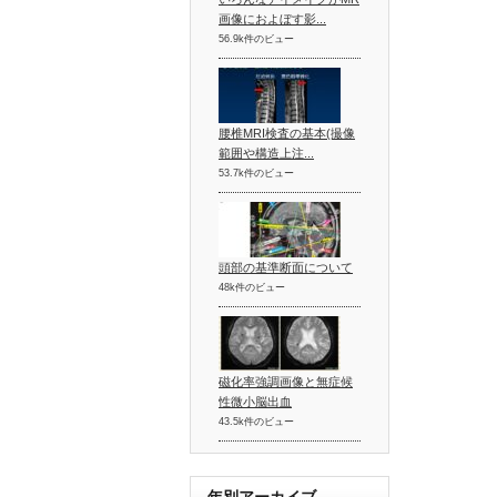
画像におよぼす影...
56.9k件のビュー
腰椎MRI検査の基本(撮像
範囲や構造上注...
53.7k件のビュー
頭部の基準断面について
48k件のビュー
磁化率強調画像と無症候
性微小脳出血
43.5k件のビュー
年別アーカイブ