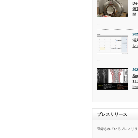
De
装
開
…
202
活用
レ
…
202
Se
11
i
…
プレスリリース
登録されているプレスリリ