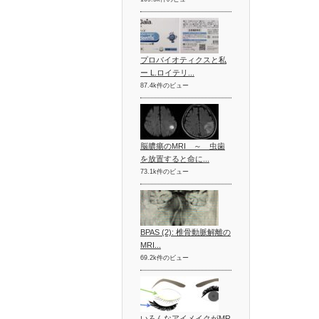
プロバイオティクスと私
ー L.ロイテリ...
87.4k件のビュー
脳膿瘍のMRI ～ 虫歯
を放置すると命に...
73.1k件のビュー
BPAS (2): 椎骨動脈解離の
MRI...
69.2k件のビュー
いろんなアイメイクがMR