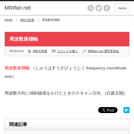
MRIfan.net
menu
Home
MRI大辞典
周波数座標軸
周波数座標軸
2016/1/23
MRI大辞典
コメントを書く
MRIfan.net 運営委員会
周波数座標軸
（しゅうはすうざひょうじく:frequency coordinate
axis）
周波数方向に傾斜磁場をかけたときのスキャン方向。(石森文朗)
関連記事