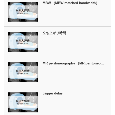
MBW （MBW:matched bandwidth）
立ち上がり時間
MR peritoneography （MR peritoneo…
trigger delay