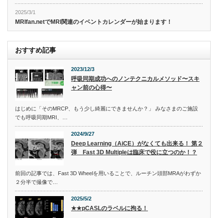
2025/3/1
MRIfan.netでMRI関連のイベントカレンダーが始まります！
おすすめ記事
2023/12/3
呼吸同期成功へのノンテクニカルメソッド〜スキ
ャン前の心得〜
はじめに「そのMRCP、もう少し綺麗にできませんか？」 みなさまのご施設
でも呼吸同期MRI、…
2024/9/27
Deep Learning（AiCE）がなくても出来る！ 第２
弾 Fast 3D Multipleは臨床で役に立つのか！？
前回の記事では、Fast 3D Wheelを用いることで、ルーチン頭部MRAがわずか
２分半で撮像で…
2025/5/2
★★pCASLのラベルに拘る！