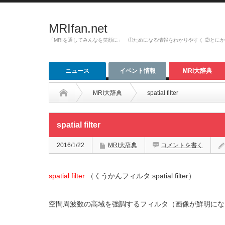
MRIfan.net
「MRIを通してみんなを笑顔に」 ①ためになる情報をわかりやすく ②とに
ニュース
イベント情報
MRI大辞典
MRI大辞典
spatial filter
spatial filter
2016/1/22
MRI大辞典
コメントを書く
spatial filter
（くうかんフィルタ:spatial filter）
空間周波数の高域を強調するフィルタ（画像が鮮明になる