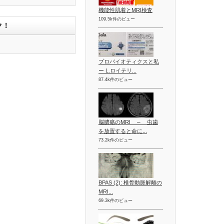
機能性肌着とMRI検査
109.5k件のビュー
ク！
プロバイオティクスと私
ー L.ロイテリ...
87.4k件のビュー
脳膿瘍のMRI ～ 虫歯
を放置すると命に...
73.2k件のビュー
BPAS (2): 椎骨動脈解離の
MRI...
69.3k件のビュー