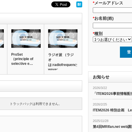
*
メールアドレス
*
お名前(姓)
*
種別
ProSet
ラジオ波 （ラジ
（principle of
オ
selective e…
は:radiofrequency
wave: …
お知らせ
2026/3/22
「ITEM2026事前情報配
トラックバックは利用できません。
2026/2/25
ITEM2026 特別企画 Le
2025/11/28
第4回MRIfan.net 