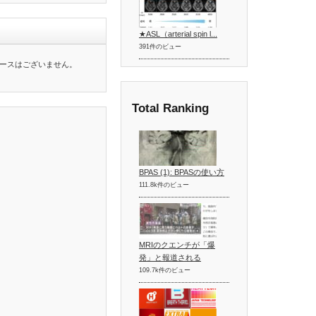
★ASL（arterial spin l...
391件のビュー
ースはございません。
Total Ranking
BPAS (1): BPASの使い方
111.8k件のビュー
MRIのクエンチが「爆
発」と報道される
109.7k件のビュー