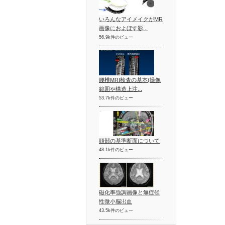
いろんなアイメイクがMR
画像におよぼす影...
56.9k件のビュー
腰椎MRI検査の基本(撮像
範囲や構造上注...
53.7k件のビュー
頭部の基準断面について
48.1k件のビュー
磁化率強調画像と無症候
性微小脳出血
43.5k件のビュー