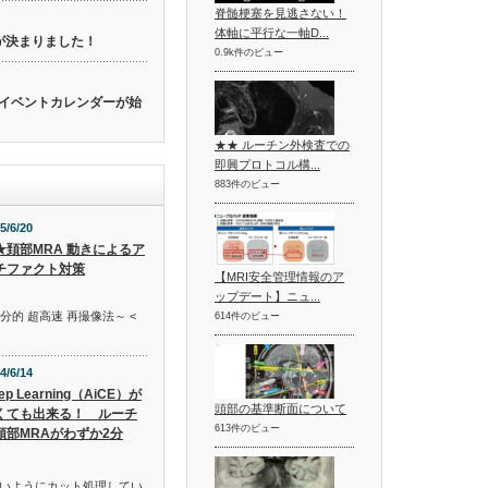
脊髄梗塞を見逃さない！
体軸に平行な一軸D...
催が決まりました！
0.9k件のビュー
関連のイベントカレンダーが始
★★ ルーチン外検査での
即興プロトコル構...
883件のビュー
5/6/20
★頚部MRA 動きによるア
チファクト対策
【MRI安全管理情報のア
ップデート】ニュ...
部分的 超高速 再撮像法～ <
614件のビュー
4/6/14
ep Learning（AiCE）が
頭部の基準断面について
くても出来る！ ルーチ
613件のビュー
頭部MRAがわずか2分
いようにカット処理してい