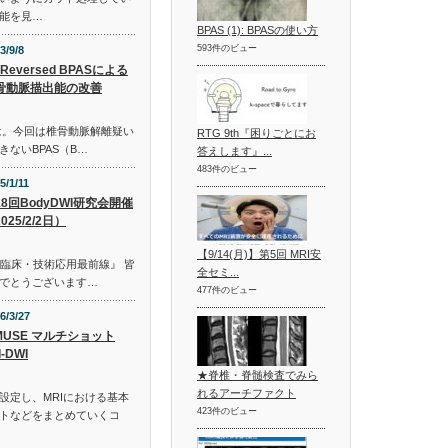
能を見…
BPAS (1): BPASの使い方
593件のビュー
3/9/8
-Reversed BPASによる
骨動脈描出能の改善
は。今回は椎骨動脈解離疑い
RTG 9th『困りごとにお
ないBPAS（B…
答えします』...
483件のビュー
5/1/11
18回BodyDWI研究会開催
025/2/2日）
【9/14(月)】第5回 MRI安
『臨床・技術応用最前線』 皆
全セミ...
でとうございます…
477件のビュー
6/3/27
MUSE マルチショット
I-DWI
★脊椎・脊髄検査でみら
れるアーチファクト
設定し、MRIにおける基本
423件のビュー
トなどをまとめていくコ