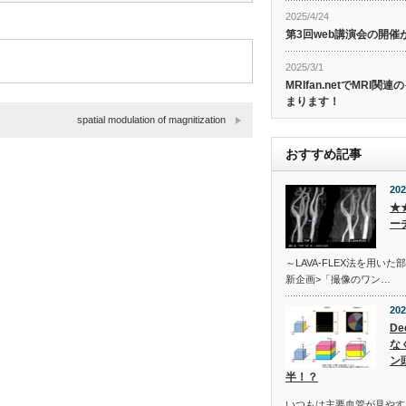
2025/4/24
第3回web講演会の開
2025/3/1
MRIfan.netでMRI
まります！
spatial modulation of magnitization
おすすめ記事
202
★
ー
～LAVA-FLEX法を用いた
新企画>「撮像のワン…
202
De
な
ン
半！？
いつもは主要血管が見やす