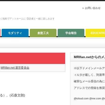
お問い合わせ
かく気軽でアットホームに ③読者と一緒に楽しみます
モダリティ
創意工夫
学会報告
EDUCATI
MRIfan.netか
MRIfan.net 運営委員会
※以下ドメインメールア
ィルタが厳しく、到達率
確実なメール受信の為に、G
アドレスでの登録を推奨
）。(石森文朗)
@icloud.com @me.com @m