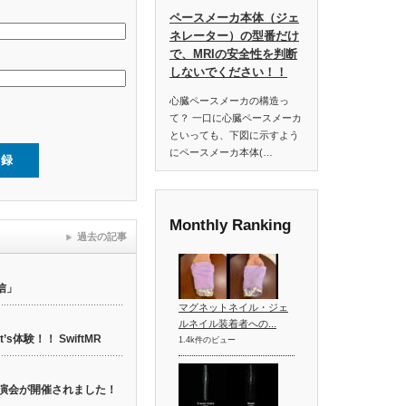
ペースメーカ本体（ジェ
ネレーター）の型番だけ
で、MRIの安全性を判断
しないでください！！
心臓ペースメーカの構造っ
て？ 一口に心臓ペースメーカ
といっても、下図に示すよう
にペースメーカ本体(…
Monthly Ranking
過去の記事
信」
マグネットネイル・ジェ
ルネイル装着者への...
t’s体験！！ SwiftMR
1.4k件のビュー
web講演会が開催されました！