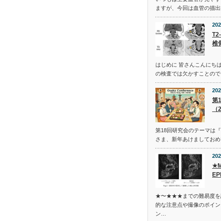
ますが、今回は血管の描出
202
T2
椎
はじめに 皆さんこんにち
の検査では欠かすことのでき
202
第
（2
第18回研究会のテーマは
さま、新年あけましておめ
202
★
EP
★〜★★★までの難易度を
的な注意点や撮像のポイン
ン…