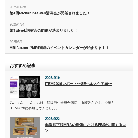
2025/11/28
第4回MRIfan.net web講演会が開催されました！
2025/4/24
第3回web講演会の開催が決まりました！
2025/3/1
MRIfan.netでMRI関連のイベントカレンダーが始まります！
おすすめ記事
2026/4/19
ITEM2026レポート〜GEヘルスケア編〜
みなさん、こんにちは。静岡済生会総合病院 山崎敬之です。今年も
ITEM2026に参加してきました。…
2023/9/22
非造影下肢MRAの撮像におけるFBI法に関するコ
ツ