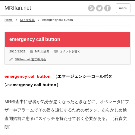
MRIfan.net
menu
Home
emergency call button
MRI大辞典
emergency call button
2015/12/21
MRI大辞典
コメントを書く
MRIfan.net 運営委員会
emergency call button
（エマージェンシーコールボタ
ン:emergency call button）
MR検査中に患者が気分が悪くなったときなどに、オペレータにブ
ザーやアラームでその旨を通知するためのボタン。あらかじめ検
査開始前に患者にスイッチを持たせておく必要がある。（石森文
朗）