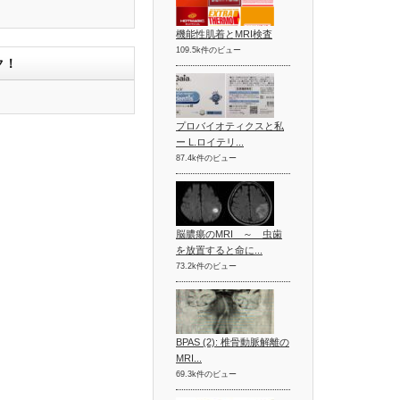
機能性肌着とMRI検査
109.5k件のビュー
ク！
プロバイオティクスと私
ー L.ロイテリ...
87.4k件のビュー
脳膿瘍のMRI ～ 虫歯
を放置すると命に...
73.2k件のビュー
BPAS (2): 椎骨動脈解離の
MRI...
69.3k件のビュー