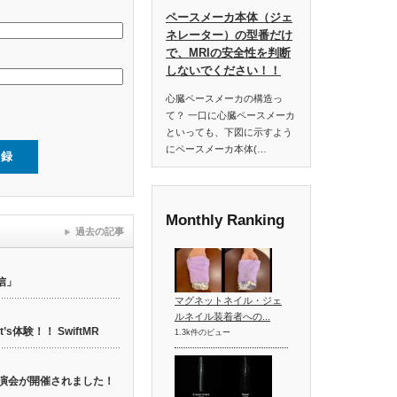
ペースメーカ本体（ジェ
ネレーター）の型番だけ
で、MRIの安全性を判断
しないでください！！
心臓ペースメーカの構造っ
て？ 一口に心臓ペースメーカ
といっても、下図に示すよう
にペースメーカ本体(…
Monthly Ranking
過去の記事
信」
マグネットネイル・ジェ
ルネイル装着者への...
t’s体験！！ SwiftMR
1.3k件のビュー
web講演会が開催されました！