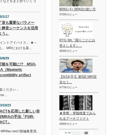
トなどをまとめていくコ
BPAS (1): BPASの使い方
570件のビュー
5/1/17
「音も重要なパラメー
！静音シーケンスを活用
よう」
RTG 9th『困りごとにお
イントアドバイス」 ★～
答えします』...
し、MRIにおける基…
483件のビュー
5/8/29
可能を可能に!? MSO-
A（Magnetic
ceptibility artifact
【9/14(月)】第5回 MRI安
全セミ...
477件のビュー
ご覧ください：
shor…
3/10/23
EACTを応用した新しい非
★脊椎・脊髄検査でみら
影MRAの手法「PSIR-
れるアーチファクト
ACT」
408件のビュー
Ifan.netの新編集委員、