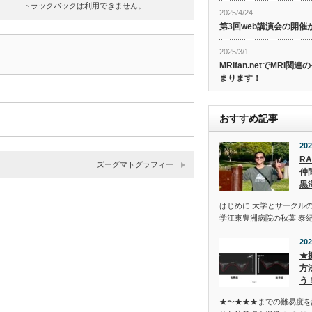
トラックバックは利用できません。
2025/4/24
第3回web講演会の開
2025/3/1
MRIfan.netでMRI
まります！
おすすめ記事
202
R
ズーグマトグラフィー
仲
黒
はじめに 大学とサークル
学江東豊洲病院の秋葉 泰
202
★
方
う
★〜★★★までの難易度を