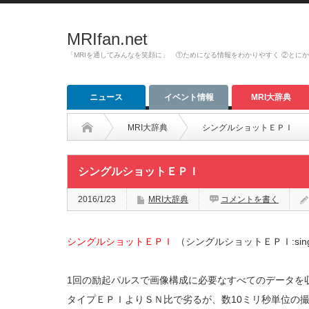
MRIfan.net
「MRIを通してみんなを笑顔に」 ①ためになる情報をわかりやすく ②とに
ニュース
イベント情報
MRI大辞典
MRI大辞典
シングルショットＥＰＩ
シングルショットＥＰＩ
2016/1/23
MRI大辞典
コメントを書く
シングルショットＥＰＩ
（シングルショットＥＰＩ:single sh
1回の励起パルスで画像構成に必要なすべてのデータを
タイプＥＰＩよりＳＮ比で劣るが、数10ミリ秒単位の撮