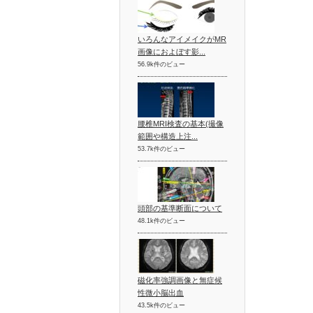
いろんなアイメイクがMR
画像におよぼす影...
56.9k件のビュー
腰椎MRI検査の基本(撮像
範囲や構造上注...
53.7k件のビュー
頭部の基準断面について
48.1k件のビュー
磁化率強調画像と無症候
性微小脳出血
43.5k件のビュー