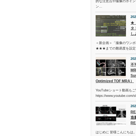
的な注意点や撮像のポイン
ン…
202
★
タ
し
＜新企画＞「撮像のワンポ
★★★までの難易度を設定
202
不
MR
Sus
Optimized TOF MRA）
YouTubeショート動画も
https://www.youtube.com/
202
R
造
RE
はじめに 皆様こんにちは。MR