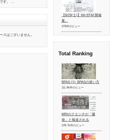
です。 …
【8/29(土)】6th EFM 開催
案...
378件のビュー
ースはございません。
Total Ranking
BPAS (1): BPASの使い方
111.8k件のビュー
MRIのクエンチが「爆
発」と報道される
109.7k件のビュー