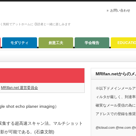
お問い合わせ
かく気軽でアットホームに ③読者と一緒に楽しみます
モダリティ
創意工夫
学会報告
EDUCATI
MRIfan.netか
MRIfan.net 運営委員会
※以下ドメインメールア
ィルタが厳しく、到達率
確実なメール受信の為に、G
ot echo planer imaging）
アドレスでの登録を推奨
収集する超高速スキャン法。マルチショット
@icloud.com @me.com @m
影が可能である。(石森文朗)