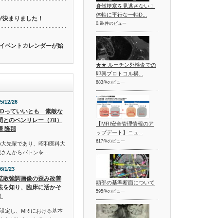
脊髄梗塞を見逃さない！
体軸に平行な一軸D...
催が決まりました！
0.9k件のビュー
関連のイベントカレンダーが始
★★ ルーチン外検査での
即興プロトコル構...
883件のビュー
5/12/26
ADっていいとも 素敵な
間とのペンリレー（78）
【MRI安全管理情報のア
澤 隆那
ップデート】ニュ...
617件のビュー
の大先輩であり、昭和医科大
紀さんからバトンを…
6/1/23
拡散強調画像の歪み改善
頭部の基準断面について
法を知り、臨床に活かそ
595件のビュー
！
設定し、MRIにおける基本