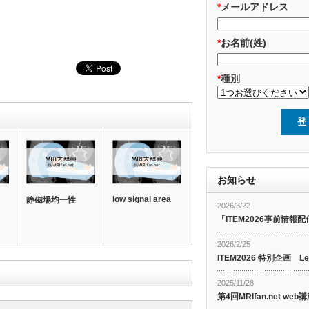
*
メールアドレス
*
お名前(姓)
*
種別
お知らせ
low signal area
静磁場均一性
2026/3/22
「ITEM2026事前情報配
2026/2/25
ITEM2026 特別企画 Le
2025/11/28
第4回MRIfan.net 