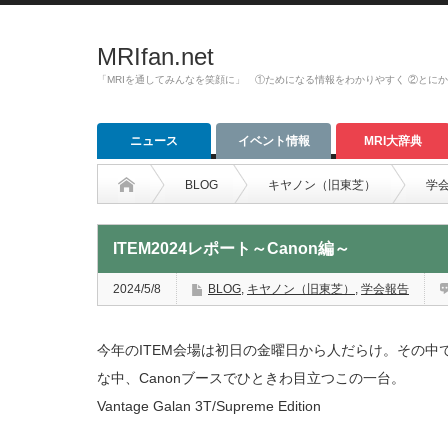
MRIfan.net
「MRIを通してみんなを笑顔に」 ①ためになる情報をわかりやすく ②とに
ニュース
イベント情報
MRI大辞典
BLOG
キヤノン（旧東芝）
学
ITEM2024レポート～Canon編～
2024/5/8
BLOG
,
キヤノン（旧東芝）
,
学会報告
今年のITEM会場は初日の金曜日から人だらけ。その中で
な中、Canonブースでひときわ目立つこの一台。
Vantage Galan 3T/Supreme Edition