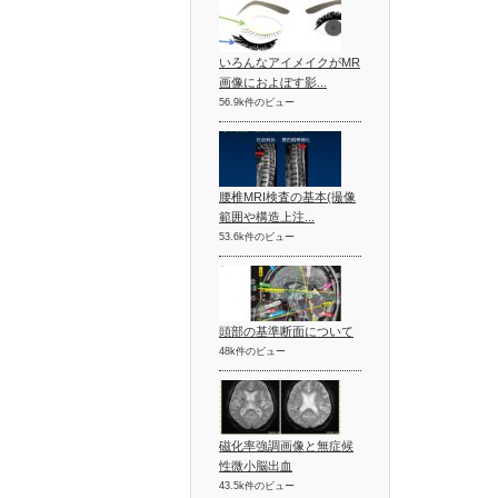
いろんなアイメイクがMR
画像におよぼす影...
56.9k件のビュー
腰椎MRI検査の基本(撮像
範囲や構造上注...
53.6k件のビュー
頭部の基準断面について
48k件のビュー
磁化率強調画像と無症候
性微小脳出血
43.5k件のビュー