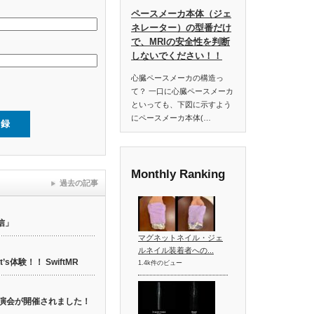
ペースメーカ本体（ジェ
ネレーター）の型番だけ
で、MRIの安全性を判断
しないでください！！
心臓ペースメーカの構造っ
て？ 一口に心臓ペースメーカ
といっても、下図に示すよう
にペースメーカ本体(…
Monthly Ranking
過去の記事
信」
マグネットネイル・ジェ
ルネイル装着者への...
t’s体験！！ SwiftMR
1.4k件のビュー
web講演会が開催されました！