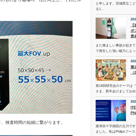
と申します。茨城県立こど
る1…
202
【
ボ
患
また痛ましい事故が起きてし
で発生した強い磁力によっ
202
第
（2
第18回研究会のテーマは
さま、新年あけましておめ
202
IT
Ph
が可能となり、検査時間の短縮に繋がります。
唐津赤十字病院の立川です
ました。私はPhilipsブ