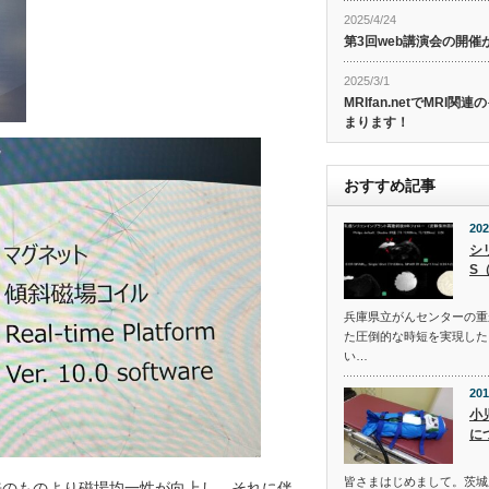
2025/4/24
第3回web講演会の開
2025/3/1
MRIfan.netでMRI
まります！
おすすめ記事
202
シ
S
兵庫県立がんセンターの重
た圧倒的な時短を実現した
い…
201
小
につ
皆さまはじめまして。茨城
来のものより磁場均一性が向上し、それに伴