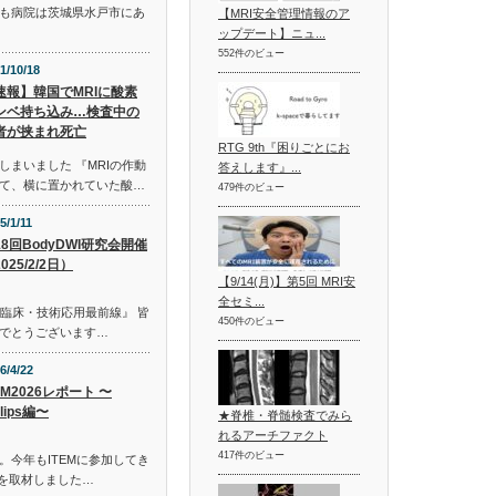
も病院は茨城県水戸市にあ
【MRI安全管理情報のア
ップデート】ニュ...
552件のビュー
1/10/18
速報】韓国でMRIに酸素
ンベ持ち込み…検査中の
者が挟まれ死亡
RTG 9th『困りごとにお
まいました 『MRIの作動
答えします』...
て、横に置かれていた酸…
479件のビュー
5/1/11
18回BodyDWI研究会開催
025/2/2日）
【9/14(月)】第5回 MRI安
全セミ...
『臨床・技術応用最前線』 皆
450件のビュー
でとうございます…
6/4/22
EM2026レポート 〜
ilips編〜
★脊椎・脊髄検査でみら
れるアーチファクト
417件のビュー
。今年もITEMに参加してき
ースを取材しました…