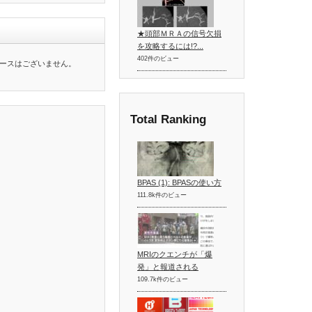
★頭部ＭＲＡの信号欠損
を攻略するには!?...
402件のビュー
ースはございません。
Total Ranking
BPAS (1): BPASの使い方
111.8k件のビュー
MRIのクエンチが「爆
発」と報道される
109.7k件のビュー