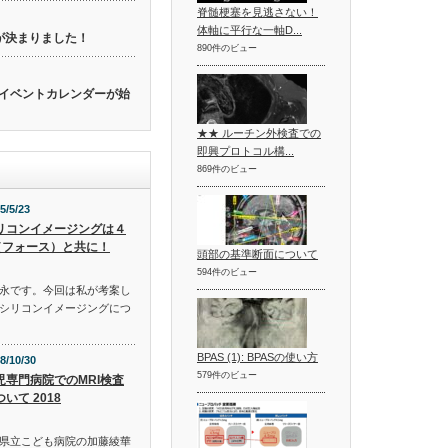
脊髄梗塞を見逃さない！
体軸に平行な一軸D...
催が決まりました！
890件のビュー
関連のイベントカレンダーが始
★★ ルーチン外検査での
即興プロトコル構...
869件のビュー
5/5/23
リコンイメージングは４
（フォース）と共に！
頭部の基準断面について
594件のビュー
永です。今回は私が考案し
シリコンイメージングにつ
BPAS (1): BPASの使い方
8/10/30
579件のビュー
児専門病院でのMRI検査
いて 2018
県立こども病院の加藤綾華