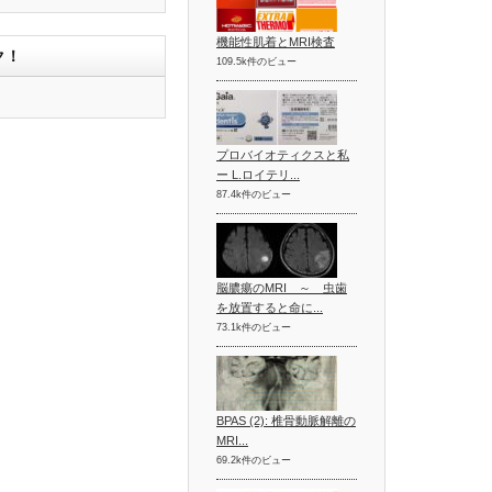
機能性肌着とMRI検査
ク！
109.5k件のビュー
プロバイオティクスと私
ー L.ロイテリ...
87.4k件のビュー
脳膿瘍のMRI ～ 虫歯
を放置すると命に...
73.1k件のビュー
BPAS (2): 椎骨動脈解離の
MRI...
69.2k件のビュー