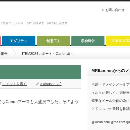
お問い合わせ
かく気軽でアットホームに ③読者と一緒に楽しみます
モダリティ
創意工夫
学会報告
EDUCATI
会報告
ITEM2024レポート～Canon編～
MRIfan.netか
コメントを書く
matsushima2
※以下ドメインメールア
ィルタが厳しく、到達率
確実なメール受信の為に、G
もCanonブースも大盛況でした。そのよう
アドレスでの登録を推奨
@icloud.com @me.com @m