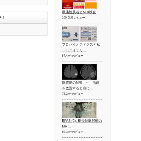
機能性肌着とMRI検査
ク！
109.5k件のビュー
プロバイオティクスと私
ー L.ロイテリ...
87.4k件のビュー
脳膿瘍のMRI ～ 虫歯
を放置すると命に...
73.2k件のビュー
BPAS (2): 椎骨動脈解離の
MRI...
69.3k件のビュー