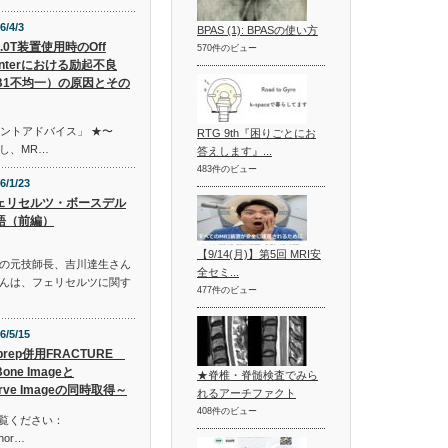
6/4/3
BPAS (1): BPASの使い方
.0T装置使用時のOff
570件のビュー
enterにおける励起不良
B1不均一）の原因とその
イントアドバイス」 ★〜
RTG 9th『困りごとにお
し、MR…
答えします』...
483件のビュー
6/1/23
ェリセルツ・ボースデル
語（前編）
【9/14(月)】第5回 MRI安
の元技師長、吉川達生さん
全セミ...
んは、フェリセルツに関す
477件のビュー
6/5/15
prep併用FRACTURE
one Imageと
★脊椎・脊髄検査でみら
rve Imageの同時取得～
れるアーチファクト
408件のビュー
ご覧ください：
shor…