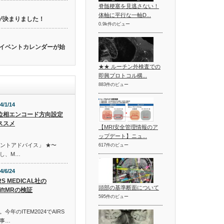
脊髄梗塞を見逃さない！
体軸に平行な一軸D...
催が決まりました！
0.9k件のビュー
関連のイベントカレンダーが始
★★ ルーチン外検査での
即興プロトコル構...
883件のビュー
4/1/14
位相エンコード方向設定
ススメ
【MRI安全管理情報のア
ップデート】ニュ...
イントアドバイス」 ★〜
617件のビュー
し、M…
4/6/24
RS MEDICAL社の
頭部の基準断面について
iftMRの検証
595件のビュー
年のITEM2024でAIRS
記事…