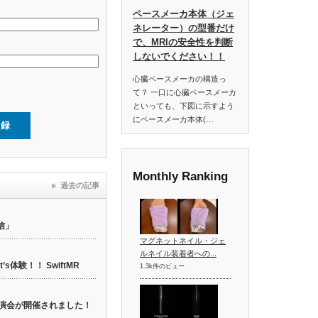
ペースメーカ本体（ジェ
ネレーター）の型番だけ
で、MRIの安全性を判断
しないでください！！
心臓ペースメーカの構造っ
て？ 一口に心臓ペースメーカ
といっても、下図に示すよう
にペースメーカ本体(…
Monthly Ranking
過去の記事
信」
マグネットネイル・ジェ
ルネイル装着者への...
t’s体験！！ SwiftMR
1.3k件のビュー
web講演会が開催されました！