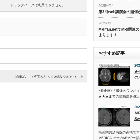
トラックバックは利用できません。
2025/4/24
第3回web講演会の開
2025/3/1
MRIfan.netでMRI
まります！
おすすめ記事
202
★
渦電流 （うずでんりゅう:eddy current）
の
<新企画>「撮像のワンポ
★★★までの難易度を設定
202
AI
Sw
横浜栄共済病院の高橋です。今
MEDICAL社のSwiftMRの