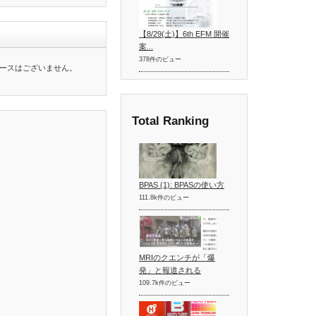
【8/29(土)】6th EFM 開催
案...
378件のビュー
ースはございません。
Total Ranking
BPAS (1): BPASの使い方
111.8k件のビュー
MRIのクエンチが「爆
発」と報道される
109.7k件のビュー