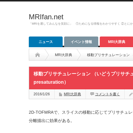
MRIfan.net
「MRIを通してみんなを笑顔に」 ①ためになる情報をわかりやすく ②とに
ニュース
イベント情報
MRI大辞典
MRI大辞典
移動プリサチュレーション （いどう
移動プリサチュレーション （いどうプリサチュレー
presaturation）
2016/1/26
MRI大辞典
コメントを書く
2D-TOFMRAで、スライスの移動に応じてプリサチ
分離描出に効果がある。