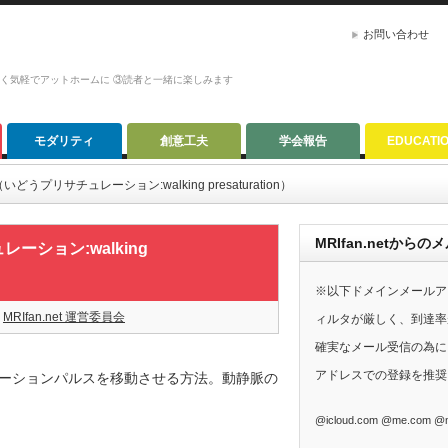
お問い合わせ
かく気軽でアットホームに ③読者と一緒に楽しみます
モダリティ
創意工夫
学会報告
EDUCATI
プリサチュレーション:walking presaturation）
MRIfan.netか
ション:walking
※以下ドメインメールア
MRIfan.net 運営委員会
ィルタが厳しく、到達率
確実なメール受信の為に、G
アドレスでの登録を推奨
ュレーションパルスを移動させる方法。動静脈の
@icloud.com @me.com @m