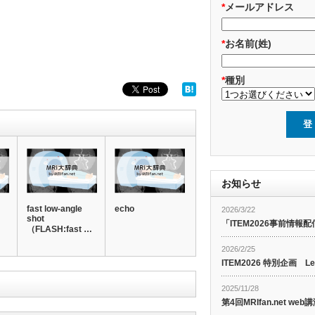
*
メールアドレス
*
お名前(姓)
*
種別
お知らせ
fast low-angle
echo
2026/3/22
shot
:
「ITEM2026事前情報配
（FLASH:fast …
2026/2/25
ITEM2026 特別企画 Le
2025/11/28
第4回MRIfan.net 