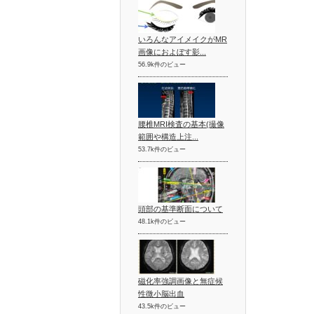
いろんなアイメイクがMR
画像におよぼす影...
56.9k件のビュー
腰椎MRI検査の基本(撮像
範囲や構造上注...
53.7k件のビュー
頭部の基準断面について
48.1k件のビュー
磁化率強調画像と無症候
性微小脳出血
43.5k件のビュー