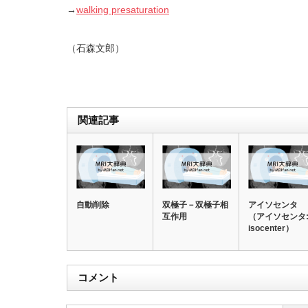
→
walking presaturation
（石森文郎）
関連記事
自動削除
双極子－双極子相
アイソセンタ
互作用
（アイソセンタ
isocenter）
コメント