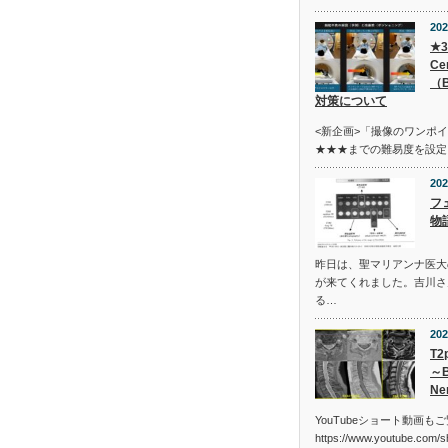
202
★3
C
（
対策について
<新企画>「撮像のワンポ
★★★までの難易度を設定
202
フ
物
昨日は、聖マリアンナ医大
が来てくれました。吉川さ
る…
202
T2
～B
Ne
YouTubeショート動画も
https://www.youtube.com/