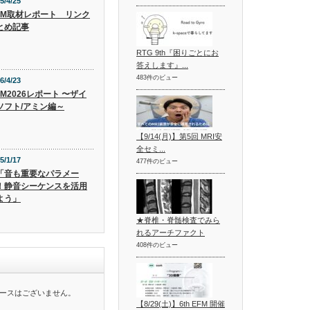
5/4/25
TEM取材レポート リンク
とめ記事
RTG 9th『困りごとにお
答えします』...
483件のビュー
6/4/23
EM2026レポート 〜ザイ
ソフト/アミン編～
【9/14(月)】第5回 MRI安
全セミ...
5/1/17
477件のビュー
「音も重要なパラメー
！静音シーケンスを活用
よう」
★脊椎・脊髄検査でみら
れるアーチファクト
408件のビュー
ースはございません。
【8/29(土)】6th EFM 開催