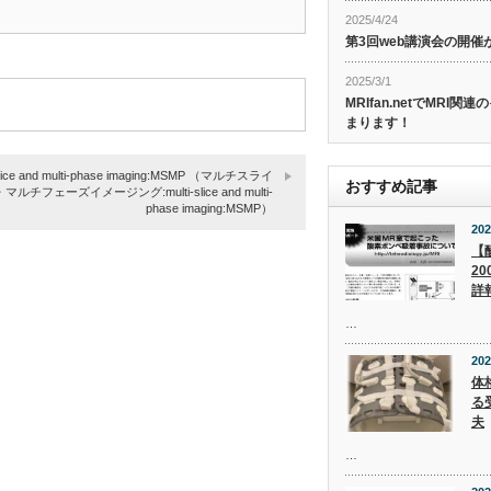
2025/4/24
第3回web講演会の開
2025/3/1
MRIfan.netでMRI
まります！
-slice and multi-phase imaging:MSMP （マルチスライ
おすすめ記事
マルチフェーズイメージング:multi-slice and multi-
phase imaging:MSMP）
202
【
2
詳
…
202
体
る
夫
…