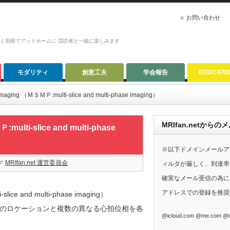
お問い合わせ
かく気軽でアットホームに ③読者と一緒に楽しみます
モダリティ
創意工夫
学会報告
EDUCATI
e imaging （ＭＳＭＰ:multi-slice and multi-phase imaging）
MRIfan.netか
:multi-slice and multi-phase
※以下ドメインメールア
MRIfan.net 運営委員会
ィルタが厳しく、到達率
確実なメール受信の為に、G
アドレスでの登録を推奨
ice and multi-phase imaging）
のロケーションと複数の異なる心拍位相を各
@icloud.com @me.com @m