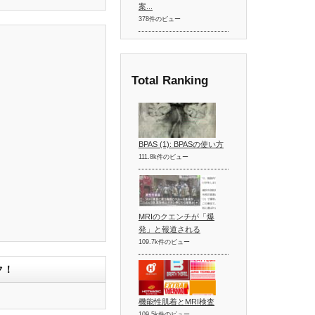
案...
378件のビュー
Total Ranking
BPAS (1): BPASの使い方
111.8k件のビュー
MRIのクエンチが「爆
発」と報道される
109.7k件のビュー
ク！
機能性肌着とMRI検査
109.5k件のビュー