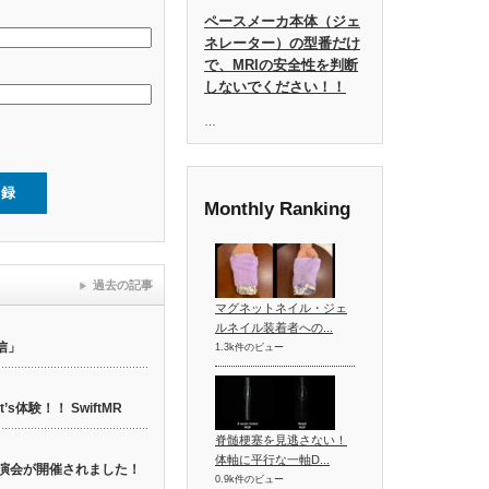
ペースメーカ本体（ジェ
ネレーター）の型番だけ
で、MRIの安全性を判断
しないでください！！
…
Monthly Ranking
過去の記事
マグネットネイル・ジェ
ルネイル装着者への...
信」
1.3k件のビュー
t’s体験！！ SwiftMR
脊髄梗塞を見逃さない！
体軸に平行な一軸D...
web講演会が開催されました！
0.9k件のビュー