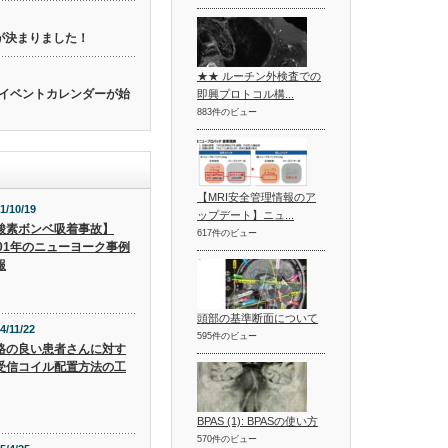
催が決まりました！
★★ ルーチン外検査での
関連のイベントカレンダーが始
即興プロトコル構...
883件のビュー
【MRI安全管理情報のア
1/10/19
ップデート】ニュ...
酸素ボンベ吸着事故】
617件のビュー
001年のニューヨーク事例
報
頭部の基準断面について
4/11/22
595件のビュー
格の良い患者さんに対す
受信コイル配置方法の工
BPAS (1): BPASの使い方
570件のビュー