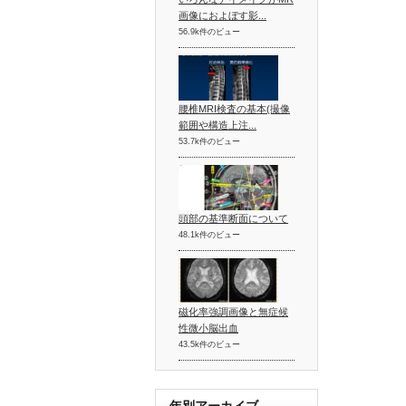
画像におよぼす影...
56.9k件のビュー
腰椎MRI検査の基本(撮像
範囲や構造上注...
53.7k件のビュー
頭部の基準断面について
48.1k件のビュー
磁化率強調画像と無症候
性微小脳出血
43.5k件のビュー
年別アーカイブ