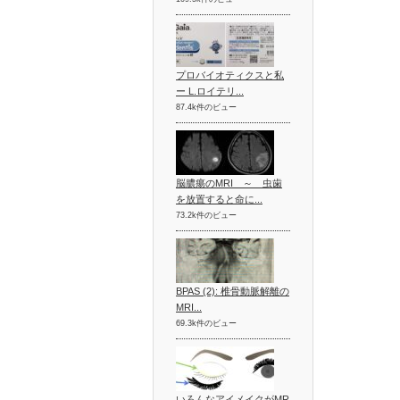
プロバイオティクスと私
ー L.ロイテリ...
87.4k件のビュー
脳膿瘍のMRI ～ 虫歯
を放置すると命に...
73.2k件のビュー
BPAS (2): 椎骨動脈解離の
MRI...
69.3k件のビュー
いろんなアイメイクがMR