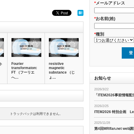
*
メールアドレス
*
お名前(姓)
*
種別
Fourier
resistive
ト
transformaton:
magnetic
FT （フーリエ
substance （じ
へ…
ょ…
お知らせ
2026/3/22
「ITEM2026事前情報配
2026/2/25
ITEM2026 特別企画 Le
トラックバックは利用できません。
2025/11/28
第4回MRIfan.net 