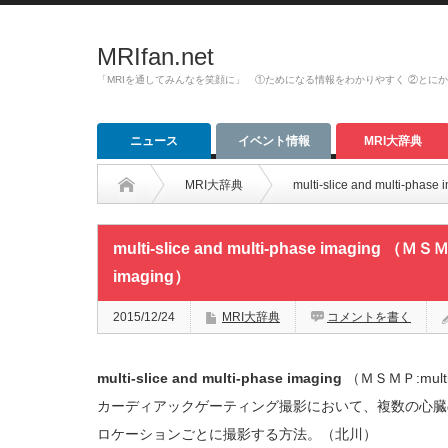
MRIfan.net
「MRIを通してみんなを笑顔に」 ①ためになる情報をわかりやすく ②とに
ニュース
イベント情報
MRI大辞典
MRI大辞典
multi-slice and multi-phas
multi-slice and multi-phase imaging （ＭＳＭＰ
imaging）
2015/12/24
MRI大辞典
コメントを書く
multi-slice and multi-phase imaging
（ＭＳＭＰ:multi-sl
カーディアックゲーティング撮影において、複数の心臓
ロケーションごとに撮影する方法。（北川）