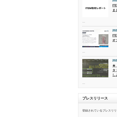
202
I
ま
…
202
IT
オ
…
202
★
タ
し
…
プレスリリース
登録されているプレスリリ