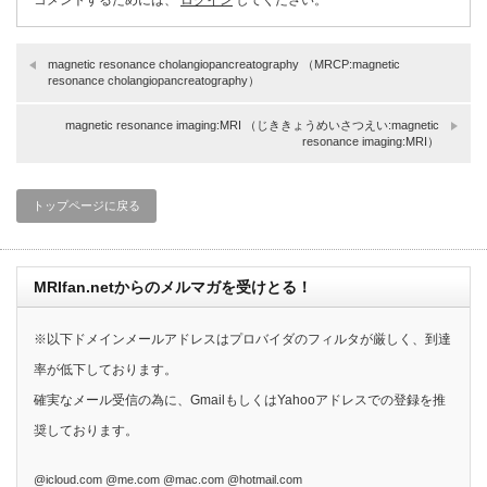
コメントするためには、
ログイン
してください。
magnetic resonance cholangiopancreatography （MRCP:magnetic
resonance cholangiopancreatography）
magnetic resonance imaging:MRI （じききょうめいさつえい:magnetic
resonance imaging:MRI）
トップページに戻る
MRIfan.netからのメルマガを受けとる！
※以下ドメインメールアドレスはプロバイダのフィルタが厳しく、到達
率が低下しております。
確実なメール受信の為に、GmailもしくはYahooアドレスでの登録を推
奨しております。
@icloud.com @me.com @mac.com @hotmail.com