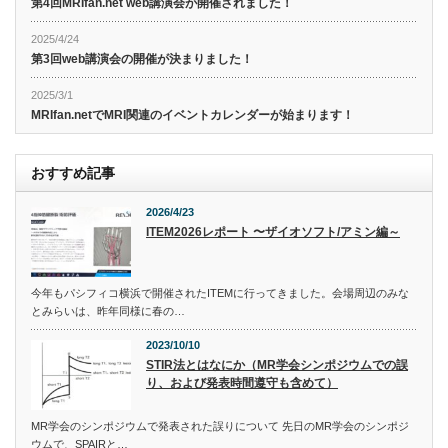
第4回MRIfan.net web講演会が開催されました！
2025/4/24
第3回web講演会の開催が決まりました！
2025/3/1
MRIfan.netでMRI関連のイベントカレンダーが始まります！
おすすめ記事
2026/4/23
ITEM2026レポート 〜ザイオソフト/アミン編～
今年もパシフィコ横浜で開催されたITEMに行ってきました。会場周辺のみな
とみらいは、昨年同様に春の…
2023/10/10
STIR法とはなにか（MR学会シンポジウムでの誤
り、および発表時間遵守も含めて）
MR学会のシンポジウムで発表された誤りについて 先日のMR学会のシンポジ
ウムで、SPAIRと…