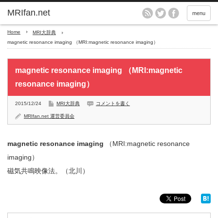
MRIfan.net
menu
Home
MRI大辞典
magnetic resonance imaging （MRI:magnetic resonance imaging）
magnetic resonance imaging （MRI:magnetic
resonance imaging）
2015/12/24
MRI大辞典
コメントを書く
MRIfan.net 運営委員会
magnetic resonance imaging
（MRI:magnetic resonance
imaging）
磁気共鳴映像法。（北川）