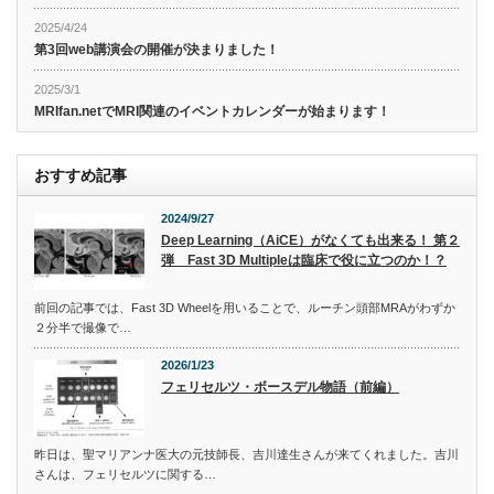
2025/4/24
第3回web講演会の開催が決まりました！
2025/3/1
MRIfan.netでMRI関連のイベントカレンダーが始まります！
おすすめ記事
2024/9/27
Deep Learning（AiCE）がなくても出来る！ 第２
弾 Fast 3D Multipleは臨床で役に立つのか！？
前回の記事では、Fast 3D Wheelを用いることで、ルーチン頭部MRAがわずか
２分半で撮像で…
2026/1/23
フェリセルツ・ボースデル物語（前編）
昨日は、聖マリアンナ医大の元技師長、吉川達生さんが来てくれました。吉川
さんは、フェリセルツに関する…