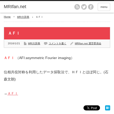
MRIfan.net
menu
Home
MRI大辞典
ＡＦＩ
ＡＦＩ
2016/1/21
MRI大辞典
コメントを書く
MRIfan.net 運営委員会
ＡＦＩ
（AFI:asymmetric Fourier imaging）
位相共役対称を利用したデータ採取法で、ＨＦＩとほぼ同じ。(石
森文朗)
→
ＡＦＩ