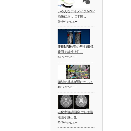
いろんなアイメイクがMR
画像におよぼす影...
56.9k件のビュー
腰椎MRI検査の基本(撮像
範囲や構造上注...
53.7k件のビュー
頭部の基準断面について
48.1k件のビュー
磁化率強調画像と無症候
性微小脳出血
43.5k件のビュー