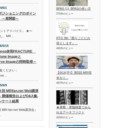
4/6/1
BPAS (1): BPASの使い方
ポジショニングのポイン
575件のビュー
 ～肩関節～
イントアドバイス」 ★〜
し、MR…
RTG 9th『困りごとにお
答えします』...
6/5/15
482件のビュー
prep併用FRACTURE
one Imageと
rve Imageの同時取得～
ご覧ください：
【9/14(月)】第5回 MRI安
shor…
全セミ...
467件のビュー
5/6/9
回 MRIfan.net Web講演
 – 開催報告およびQ&A集,
ンケート結果
★脊椎・脊髄検査でみら
RI fan.net Web講演会』
れるアーチファクト
…
420件のビュー