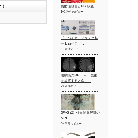
ク！
機能性肌着とMRI検査
109.5k件のビュー
プロバイオティクスと私
ー L.ロイテリ...
87.4k件のビュー
脳膿瘍のMRI ～ 虫歯
を放置すると命に...
73.2k件のビュー
BPAS (2): 椎骨動脈解離の
MRI...
69.2k件のビュー