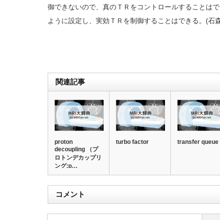
御できないので、真のＴＲをコントロールすることはで
ように設定し、実効ＴＲを制御することはできる。(石森
関連記事
proton
turbo factor
transfer queue
decoupling （プ
ロトンデカップリ
ング:p…
コメント