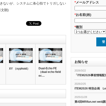
*
メールアドレス
きないが、システムに各心拍でトリガしない
文朗)
*
お名前(姓)
*
種別
お知らせ
Dual-Echo FE
XY （xyphoid）
2026/3/22
（dual echo field
「ITEM2026事前情報配
ec…
2026/2/25
ITEM2026 特別企画 Le
2025/11/28
第4回MRIfan.net 