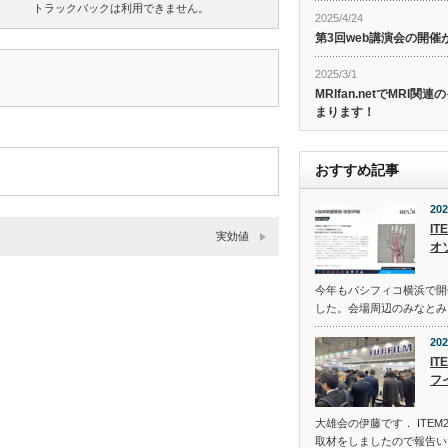
トラックバックは利用できません。
2025/4/24
第3回web講演会の開
2025/3/1
MRIfan.netでMRI
まります！
おすすめ記事
202
IT
実効値
オ
今年もパシフィコ横浜で開
した。会場周辺のみなとみ
202
IT
フ
大雄会の伊藤です． ITEM2
取材をしましたので報告い