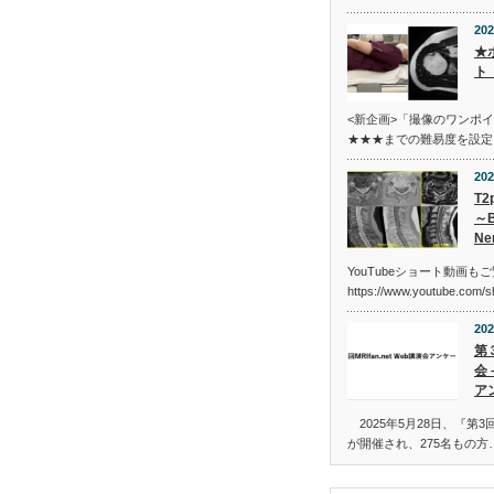
202
★
ト
<新企画>「撮像のワンポ
★★★までの難易度を設定
202
T2
～B
Ne
YouTubeショート動画も
https://www.youtube.com/
202
第３
会
ア
2025年5月28日、『第3回 M
が開催され、275名もの方