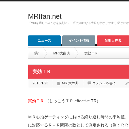
MRIfan.net
「MRIを通してみんなを笑顔に」 ①ためになる情報をわかりやすく ②とに
ニュース
イベント情報
MRI大辞典
MRI大辞典
実効ＴＲ
実効ＴＲ
2016/1/23
MRI大辞典
コメントを書く
実効ＴＲ
（じっこうＴＲ:effective TR）
ＭＲ心拍ゲーティングにおける繰り返し時間の平均値。
に対応するＲ－Ｒ間隔の数として測定される（例：ＲＲ