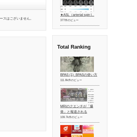
★ASL（arterial spin l...
ースはございません。
377件のビュー
Total Ranking
BPAS (1): BPASの使い方
111.8k件のビュー
MRIのクエンチが「爆
発」と報道される
109.7k件のビュー