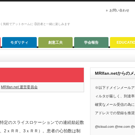
お問い合わせ
かく気軽でアットホームに ③読者と一緒に楽しみます
モダリティ
創意工夫
学会報告
EDUCATI
MRIfan.netか
MRIfan.net 運営委員会
※以下ドメインメールア
ィルタが厳しく、到達率
確実なメール受信の為に、G
アドレスでの登録を推奨
特定のスライスロケーションでの連続励起数
@icloud.com @me.com @m
、2ｘＲＲ、3ｘＲＲ）。患者の心拍数は制