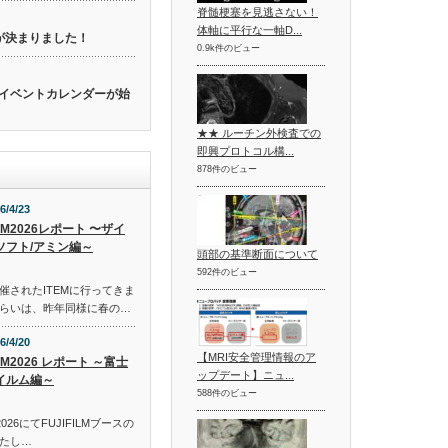
脊髄梗塞を見逃さない！
体軸に平行な一軸D...
催が決まりました！
0.9k件のビュー
関連のイベントカレンダーが始
★★ ルーチン外検査での
即興プロトコル構...
878件のビュー
6/4/23
EM2026レポート 〜ザイ
ソフト/アミン編～
頭部の基準断面について
592件のビュー
催されたITEMに行ってきま
らいは、昨年同様に春の…
6/4/20
【MRI安全管理情報のア
EM2026 レポート ～富士
ップデート】ニュ...
イルム編～
588件のビュー
026にてFUJIFILMブースの
たし…