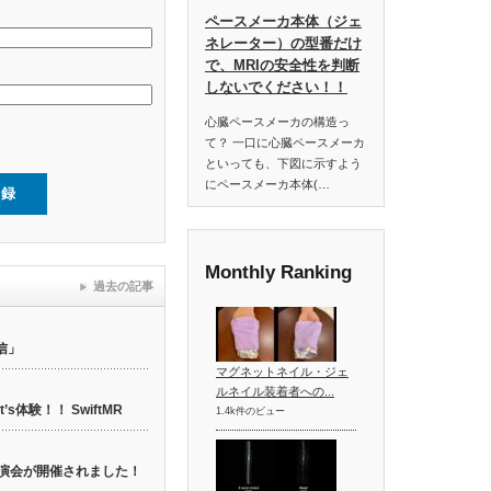
ペースメーカ本体（ジェ
ネレーター）の型番だけ
で、MRIの安全性を判断
しないでください！！
心臓ペースメーカの構造っ
て？ 一口に心臓ペースメーカ
といっても、下図に示すよう
にペースメーカ本体(…
Monthly Ranking
過去の記事
信」
マグネットネイル・ジェ
ルネイル装着者への...
t’s体験！！ SwiftMR
1.4k件のビュー
web講演会が開催されました！