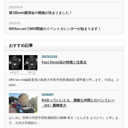
2025/4/24
第3回web講演会の開催が決まりました！
2025/3/1
MRIfan.netでMRI関連のイベントカレンダーが始まります！
おすすめ記事
2023/12/16
Fast Dixon法の特徴と注意点
MRI fan.net編集委員の島根大学医学部附属病院 塚野優と申します。今回は、2
point …
2026/8/7
RADっていいとも 素敵な仲間とのペンリレー
（84）圓﨑将大
はじめに 宮崎大学医学部附属病院の圓﨑 将大（えんざき まさひろ）と申しま
す。九州大学病院の…