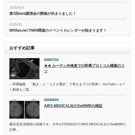
2025/4/24
第3回web講演会の開催が決まりました！
2025/3/1
MRIfan.netでMRI関連のイベントカレンダーが始まります！
おすすめ記事
2026/7/10
★★ ルーチン外検査での即興プロトコル構築のコ
ツ
～即興編集 「動き」と「コイル選択」で考える 3つの実例～ YouTubeショー
ト動画もご覧…
2024/6/24
AIRS MEDICAL社のSwiftMRの検証
横浜栄共済病院の高橋です。今年のITEM2024でAIRS MEDICAL社のSwiftMRの
記事…