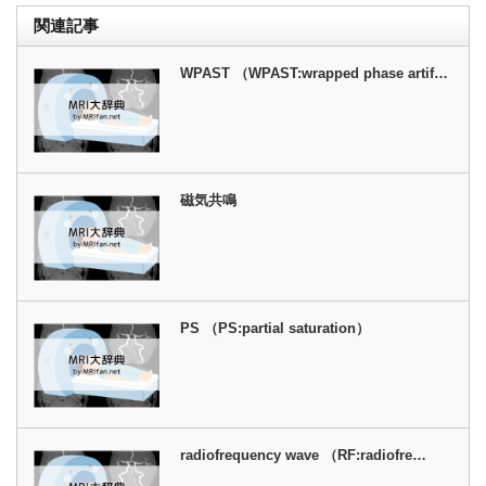
関連記事
WPAST （WPAST:wrapped phase artif…
磁気共鳴
PS （PS:partial saturation）
radiofrequency wave （RF:radiofre…