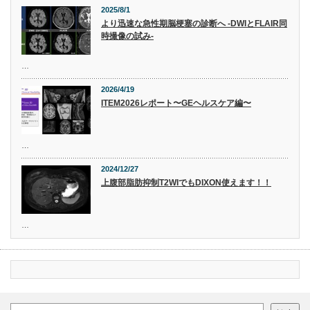
2025/8/1
より迅速な急性期脳梗塞の診断へ -DWIとFLAIR同
時撮像の試み-
…
2026/4/19
ITEM2026レポート〜GEヘルスケア編〜
…
2024/12/27
上腹部脂肪抑制T2WIでもDIXON使えます！！
…