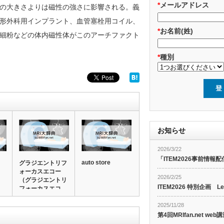
*
メールアドレス
の大きさよりは磁性の強さに影響される。義
形外科用インプラント、血管塞栓用コイル、
*
お名前(姓)
細粉などの体内磁性体がこのアーチファクト
*
種別
お知らせ
2026/3/22
「ITEM2026事前情報配
auto store
グラジエントリフ
ォーカスエコー
2026/2/25
（グラジエントリ
ITEM2026 特別企画 Le
フォーカスエコ
ー…
2025/11/28
第4回MRIfan.net 