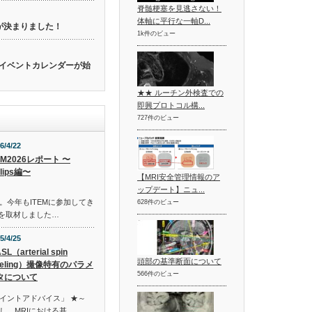
脊髄梗塞を見逃さない！
体軸に平行な一軸D...
催が決まりました！
1k件のビュー
関連のイベントカレンダーが始
★★ ルーチン外検査での
即興プロトコル構...
727件のビュー
6/4/22
EM2026レポート 〜
ilips編〜
【MRI安全管理情報のア
ップデート】ニュ...
。今年もITEMに参加してき
628件のビュー
ースを取材しました…
5/4/25
SL（arterial spin
頭部の基準断面について
beling）撮像特有のパラメ
566件のビュー
タについて
イントアドバイス」 ★～
し、MRIにおける基…