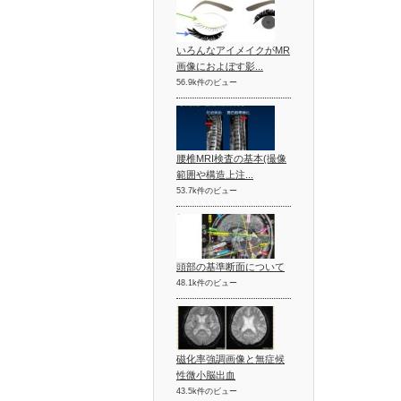
いろんなアイメイクがMR
画像におよぼす影...
56.9k件のビュー
腰椎MRI検査の基本(撮像
範囲や構造上注...
53.7k件のビュー
頭部の基準断面について
48.1k件のビュー
磁化率強調画像と無症候
性微小脳出血
43.5k件のビュー