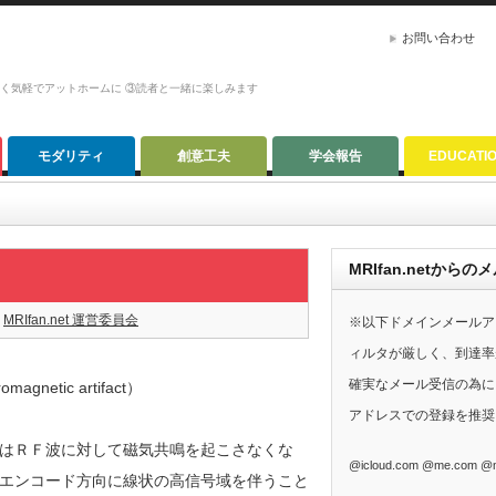
お問い合わせ
かく気軽でアットホームに ③読者と一緒に楽しみます
モダリティ
創意工夫
学会報告
EDUCATI
MRIfan.netか
MRIfan.net 運営委員会
※以下ドメインメールア
ィルタが厳しく、到達率
確実なメール受信の為に、G
etic artifact）
アドレスでの登録を推奨
はＲＦ波に対して磁気共鳴を起こさなくな
@icloud.com @me.com @m
エンコード方向に線状の高信号域を伴うこと