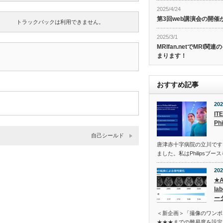
2025/4/24
第3回web講演会の開
トラックバックは利用できません。
2025/3/1
MRIfan.netでMRI
まります！
おすすめ記事
202
IT
Ph
自己シールド
唐津赤十字病院の立川です
ました。私はPhilipsブ
202
★A
la
ー
＜新企画＞「撮像のワンポ
★★★までの難易度を設定