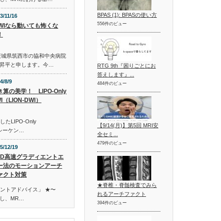
BPAS (1): BPASの使い方
3/11/16
556件のビュー
DWIなら動いても怖くな
！
茨城県筑西市の協和中央病院
昇平と申します。今…
RTG 9th『困りごとにお
答えします』...
4/8/9
484件のビュー
算の美学！ LIPO-Only
I（LION-DWI）
したLIPO-Only
【9/14(月)】第5回 MRI安
うシーケン…
全セミ...
479件のビュー
5/12/19
3D高速グラディエントエ
ー法のモーションアーチ
ァクト対策
★脊椎・脊髄検査でみら
イントアドバイス」 ★〜
れるアーチファクト
し、MR…
394件のビュー