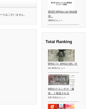
第5回 MRIfan.net Web講
ースはございません。
演...
388件のビュー
Total Ranking
BPAS (1): BPASの使い方
111.8k件のビュー
MRIのクエンチが「爆
発」と報道される
109.7k件のビュー