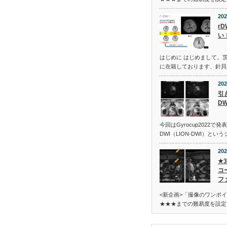
202
r
い
はじめに はじめまして。
に在籍しております、針貝
202
引き
DW
今回はGyrocup2022で発表
DWI（LION-DWI）とい
202
★
コ
フ
<新企画>「撮像のワンポ
★★★までの難易度を設定