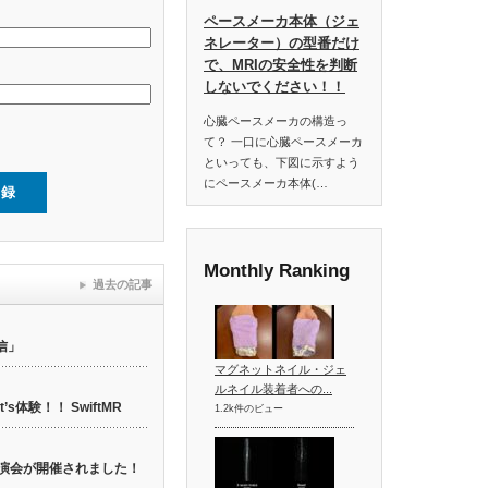
ペースメーカ本体（ジェ
ネレーター）の型番だけ
で、MRIの安全性を判断
しないでください！！
心臓ペースメーカの構造っ
て？ 一口に心臓ペースメーカ
といっても、下図に示すよう
にペースメーカ本体(…
Monthly Ranking
過去の記事
信」
マグネットネイル・ジェ
ルネイル装着者への...
t’s体験！！ SwiftMR
1.2k件のビュー
web講演会が開催されました！