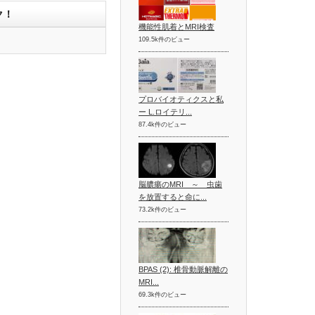
ク！
機能性肌着とMRI検査
109.5k件のビュー
プロバイオティクスと私
ー L.ロイテリ...
87.4k件のビュー
脳膿瘍のMRI ～ 虫歯
を放置すると命に...
73.2k件のビュー
BPAS (2): 椎骨動脈解離の
MRI...
69.3k件のビュー