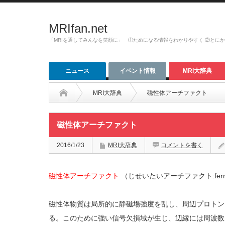
MRIfan.net
「MRIを通してみんなを笑顔に」 ①ためになる情報をわかりやすく ②とに
ニュース
イベント情報
MRI大辞典
MRI大辞典
磁性体アーチファクト
磁性体アーチファクト
2016/1/23
MRI大辞典
コメントを書く
磁性体アーチファクト
（じせいたいアーチファクト:ferromagn
磁性体物質は局所的に静磁場強度を乱し、周辺プロトン
る。このために強い信号欠損域が生じ、辺縁には周波数