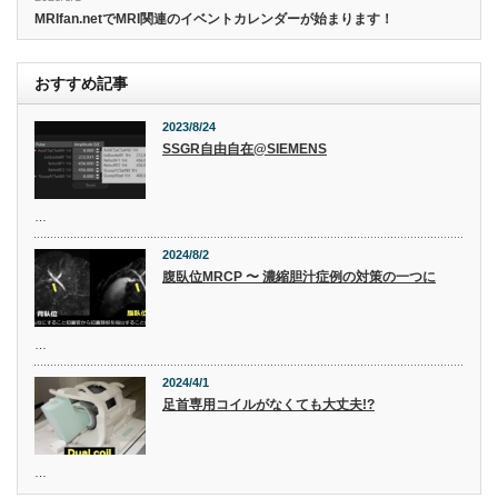
MRIfan.netでMRI関連のイベントカレンダーが始まります！
おすすめ記事
2023/8/24
SSGR自由自在@SIEMENS
…
2024/8/2
腹臥位MRCP 〜 濃縮胆汁症例の対策の一つに
…
2024/4/1
足首専用コイルがなくても大丈夫!?
…