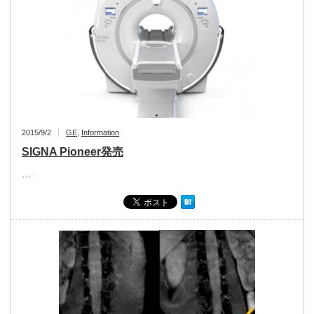
2015/9/2
GE
,
Information
SIGNA Pioneer発売
…