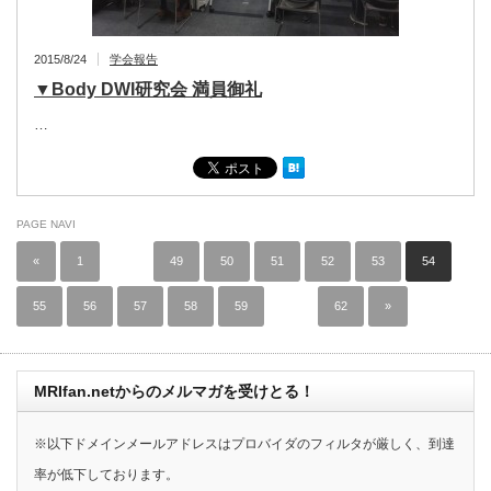
2015/8/24
学会報告
▼Body DWI研究会 満員御礼
…
PAGE NAVI
«
1
…
49
50
51
52
53
54
55
56
57
58
59
…
62
»
MRIfan.netからのメルマガを受けとる！
※以下ドメインメールアドレスはプロバイダのフィルタが厳しく、到達
率が低下しております。