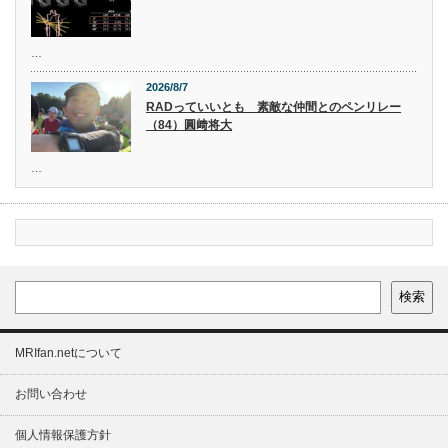
…
2026/8/7
RADっていいとも 素敵な仲間とのペンリレー
（84）圓﨑将大
…
検索
MRIfan.netについて
お問い合わせ
個人情報保護方針