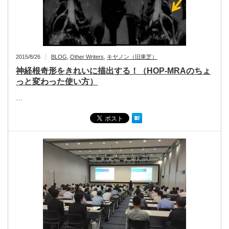
2015/8/26
BLOG
,
Other Writers
,
キヤノン（旧東芝）
神経根奇形をきれいに描出する！（HOP-MRAのちょ
っと変わった使い方）
…