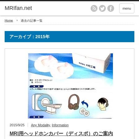
MRIfan.net
menu
Home
過去の記事一覧
アーカイブ：2015年
2015/9/25
Any Modality
,
Information
MRI用ヘッドホンカバー（ディスポ）のご案内