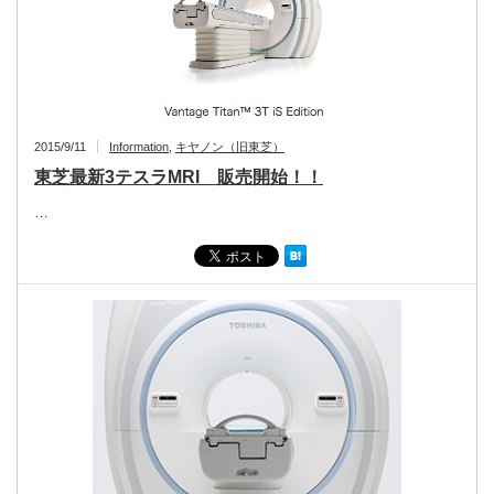
2015/9/11
Information
,
キヤノン（旧東芝）
東芝最新3テスラMRI 販売開始！！
…