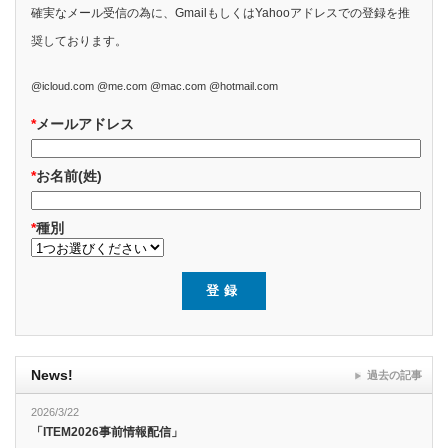
確実なメール受信の為に、GmailもしくはYahooアドレスでの登録を推
奨しております。
@icloud.com @me.com @mac.com @hotmail.com
*
メールアドレス
*
お名前(姓)
*
種別
News!
過去の記事
2026/3/22
「ITEM2026事前情報配信」