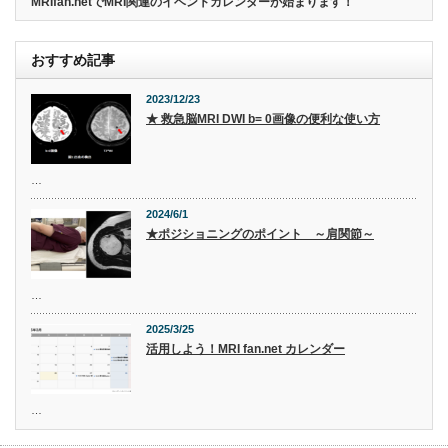
MRIfan.netでMRI関連のイベントカレンダーが始まります！
おすすめ記事
2023/12/23
★ 救急脳MRI DWI b= 0画像の便利な使い方
…
2024/6/1
★ポジショニングのポイント ～肩関節～
…
2025/3/25
活用しよう！MRI fan.net カレンダー
…