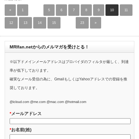
«
1
…
5
6
7
8
9
10
11
12
13
14
15
…
23
»
MRIfan.netからのメルマガを受けとる！
※以下ドメインメールアドレスはプロバイダのフィルタが厳しく、到達
率が低下しております。
確実なメール受信の為に、GmailもしくはYahooアドレスでの登録を推
奨しております。
@icloud.com @me.com @mac.com @hotmail.com
*
メールアドレス
*
お名前(姓)