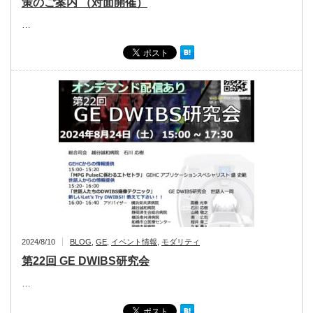
策のご案内 （対面開催）
…
2024/8/10
BLOG
,
GE
,
イベント情報
,
モダリティ
第22回 GE DWIBS研究会
…