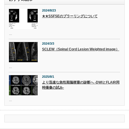
2024/8/23
★★SSFSEのブラーリングについて
…
2024/3/3
SCLEW（Spinal Cord Lesion Weighted image）
…
2025/8/1
より迅速な急性期脳梗塞の診断へ -DWIとFLAIR同
時撮像の試み-
…