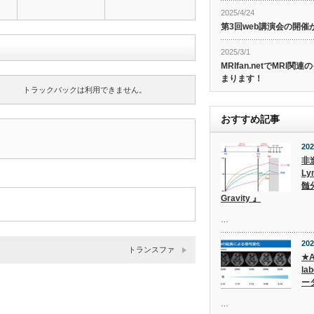
2025/4/24
第3回web講演会の開
2025/3/1
MRIfan.netでMRI
まります！
トラックバックは利用できません。
おすすめ記事
202
非
Ly
髄
Gravity 』
…
202
トランスファ
★A
la
ー
…