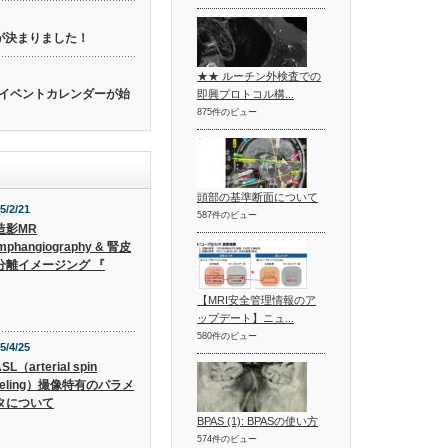
催が決まりました！
★★ ルーチン外検査での
関連のイベントカレンダーが始
即興プロトコル構...
875件のビュー
頭部の基準断面について
5/2/21
587件のビュー
造影MR
mphangiography & 腎皮
分離イメージング 『
【MRI安全管理情報のア
ップデート】ニュ...
580件のビュー
5/4/25
SL（arterial spin
beling）撮像特有のパラメ
タについて
BPAS (1): BPASの使い方
574件のビュー