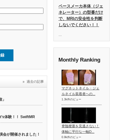
ペースメーカ本体（ジェ
ネレーター）の型番だけ
で、MRIの安全性を判断
しないでください！！
…
Monthly Ranking
過去の記事
マグネットネイル・ジェ
ルネイル装着者への...
信」
1.3k件のビュー
t’s体験！！ SwiftMR
脊髄梗塞を見逃さない！
体軸に平行な一軸D...
web講演会が開催されました！
0.9k件のビュー