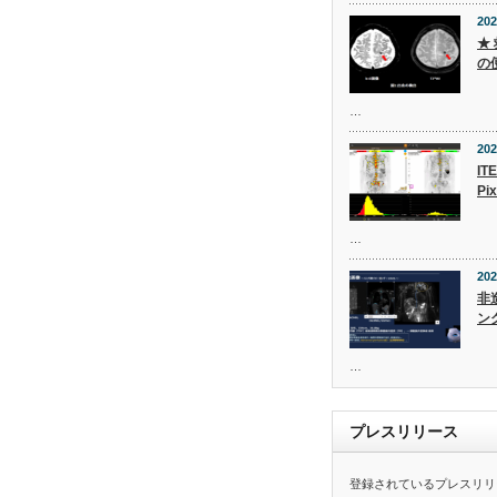
202
★ 
の
…
202
IT
Pi
…
202
非
ン
…
プレスリリース
登録されているプレスリリ