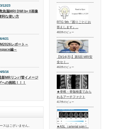
3/12/23
救急脳MRI DWI b= 0画像
便利な使い方
RTG 9th『困りごとにお
答えします』...
482件のビュー
6/4/21
EM2026レポート～
xspace編～
【9/14(月)】第5回 MRI安
全セミ...
462件のビュー
4/5/16
造影MRリンパ管イメージ
グへの挑戦！！！
★脊椎・脊髄検査でみら
れるアーチファクト
417件のビュー
ースはございません。
★ASL（arterial spin l...