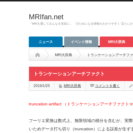
MRIfan.net
「MRIを通してみんなを笑顔に」 ①ためになる情報をわかりやすく ②とに
ニュース
イベント情報
MRI大辞典
MRI大辞典
トランケーションアーチフ
トランケーションアーチファクト
2016/1/25
MRI大辞典
コメントを書く
truncation artifact （トランケーションアーチファクト:trunc
フーリエ変換は数式上、無限領域の積分を含むが、実際
いためデータ打ち切り（truncation）による誤差が