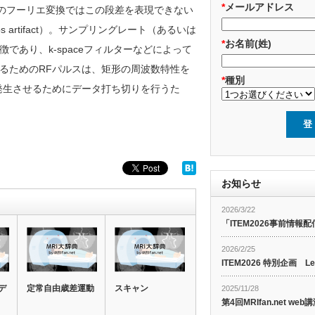
*
メールアドレス
）のフーリエ変換ではこの段差を表現できない
artifact）。サンプリングレート（あるいは
*
お名前(姓)
あり、k-spaceフィルターなどによって
るためのRFパルスは、矩形の周波数特性を
*
種別
発生させるためにデータ打ち切りを行うた
お知らせ
2026/3/22
「ITEM2026事前情報配
2026/2/25
ITEM2026 特別企画 Le
デ
定常自由歳差運動
スキャン
2025/11/28
第4回MRIfan.net 