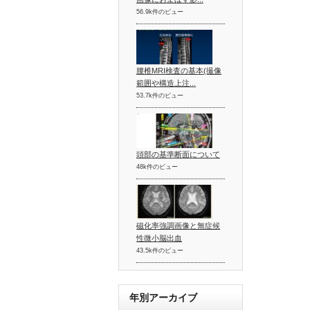
56.9k件のビュー
腰椎MRI検査の基本(撮像
範囲や構造上注...
53.7k件のビュー
頭部の基準断面について
48k件のビュー
磁化率強調画像と無症候
性微小脳出血
43.5k件のビュー
年別アーカイブ