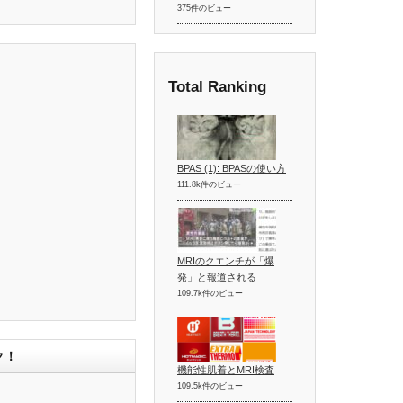
375件のビュー
Total Ranking
BPAS (1): BPASの使い方
111.8k件のビュー
MRIのクエンチが「爆
発」と報道される
109.7k件のビュー
ク！
機能性肌着とMRI検査
109.5k件のビュー