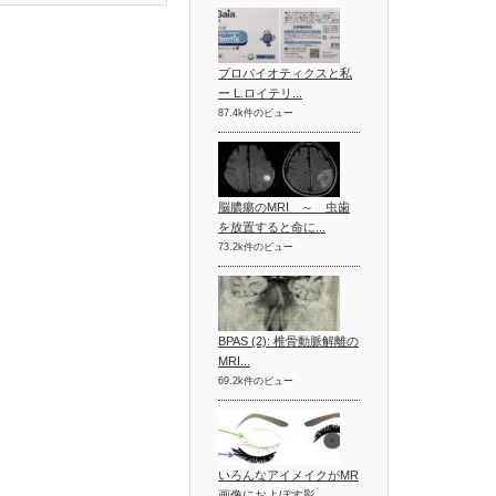
プロバイオティクスと私
ー L.ロイテリ...
87.4k件のビュー
脳膿瘍のMRI ～ 虫歯
を放置すると命に...
73.2k件のビュー
BPAS (2): 椎骨動脈解離の
MRI...
69.2k件のビュー
いろんなアイメイクがMR
画像におよぼす影...