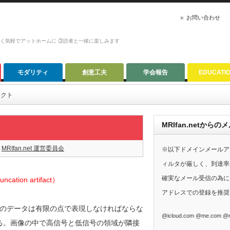
お問い合わせ
かく気軽でアットホームに ③読者と一緒に楽しみます
モダリティ
創意工夫
学会報告
EDUCATI
ァクト
MRIfan.netか
MRIfan.net 運営委員会
※以下ドメインメールア
ィルタが厳しく、到達率
確実なメール受信の為に、G
ation artifact）
アドレスでの登録を推奨
のデータは有限の点で表現しなければならな
@icloud.com @me.com @m
生ずる。画像の中で高信号と低信号の領域が隣接