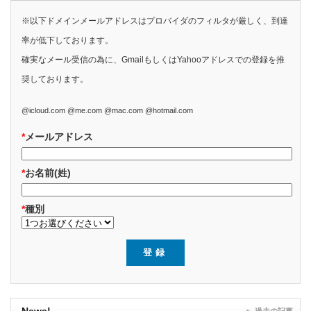
※以下ドメインメールアドレスはプロバイダのフィルタが厳しく、到達
率が低下しております。
確実なメール受信の為に、GmailもしくはYahooアドレスでの登録を推
奨しております。
@icloud.com @me.com @mac.com @hotmail.com
*
メールアドレス
*
お名前(姓)
*
種別
News!
過去の記事