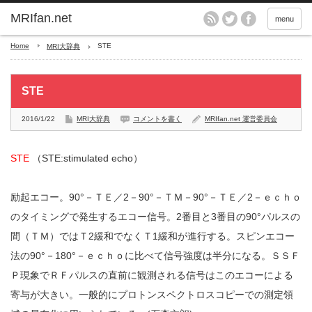
MRIfan.net
menu
Home
STE
MRI大辞典
STE
2016/1/22
MRI大辞典
コメントを書く
MRIfan.net 運営委員会
STE
（STE:stimulated echo）
励起エコー。90°－ＴＥ／2－90°－ＴＭ－90°－ＴＥ／2－ｅｃｈｏ
のタイミングで発生するエコー信号。2番目と3番目の90°パルスの
間（ＴＭ）ではＴ2緩和でなくＴ1緩和が進行する。スピンエコー
法の90°－180°－ｅｃｈｏに比べて信号強度は半分になる。ＳＳＦ
Ｐ現象でＲＦパルスの直前に観測される信号はこのエコーによる
寄与が大きい。一般的にプロトンスペクトロスコピーでの測定領