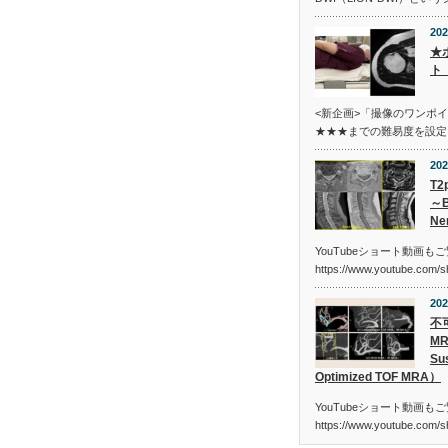
202
★
ト
<新企画>「撮像のワンポ
★★★までの難易度を設定
202
T2
～B
Ne
YouTubeショート動画も
https://www.youtube.com/
202
不
MR
Sus
Optimized TOF MRA）
YouTubeショート動画も
https://www.youtube.com/