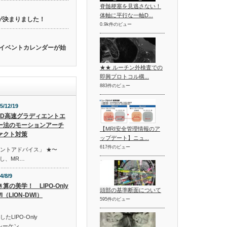
脊髄梗塞を見逃さない！
体軸に平行な一軸D...
催が決まりました！
0.9k件のビュー
関連のイベントカレンダーが始
★★ ルーチン外検査での
即興プロトコル構...
883件のビュー
5/12/19
3D高速グラディエントエ
ー法のモーションアーチ
【MRI安全管理情報のア
ァクト対策
ップデート】ニュ...
617件のビュー
イントアドバイス」 ★〜
し、MR…
4/8/9
算の美学！ LIPO-Only
頭部の基準断面について
I（LION-DWI）
595件のビュー
したLIPO-Only
うシーケン…