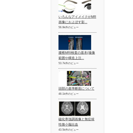
いろんなアイメイクがMR
画像におよぼす影...
56.9k件のビュー
腰椎MRI検査の基本(撮像
範囲や構造上注...
53.7k件のビュー
頭部の基準断面について
48.1k件のビュー
磁化率強調画像と無症候
性微小脳出血
43.5k件のビュー