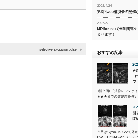
2025/4/24
第3回web講演会の開
2025/3/1
MRIfan.netでMRI
まります！
selective excitation pulse
おすすめ記事
202
★
コ
フ
<新企画>「撮像のワンポ
★★★までの難易度を設定
202
引き
DW
今回はGyrocup2022で発表
DWI（LION-DWI）とい