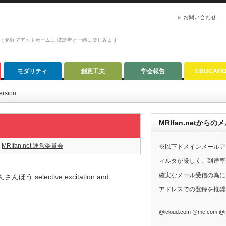
お問い合わせ
かく気軽でアットホームに ③読者と一緒に楽しみます
モダリティ
創意工夫
学会報告
EDUCATI
ersion
MRIfan.netか
MRIfan.net 運営委員会
※以下ドメインメールア
ィルタが厳しく、到達率
確実なメール受信の為に、G
selective excitation and
アドレスでの登録を推奨
@icloud.com @me.com @m