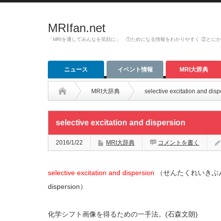
MRIfan.net
「MRIを通してみんなを笑顔に」 ①ためになる情報をわかりやすく ②とに
ニュース
イベント情報
MRI大辞典
MRI大辞典
selective excitation and disp
selective excitation and dispersion
2016/1/22
MRI大辞典
コメントを書く
selective excitation and dispersion
（せんたくれいきぶんさんほう:
dispersion）
化学シフト画像を得るための一手法。(石森文朗)