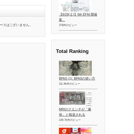
【8/29(土)】6th EFM 開催
案...
ースはございません。
378件のビュー
Total Ranking
BPAS (1): BPASの使い方
111.8k件のビュー
MRIのクエンチが「爆
発」と報道される
109.7k件のビュー