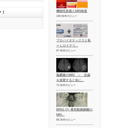
機能性肌着とMRI検査
ク！
109.5k件のビュー
プロバイオティクスと私
ー L.ロイテリ...
87.4k件のビュー
脳膿瘍のMRI ～ 虫歯
を放置すると命に...
73.2k件のビュー
BPAS (2): 椎骨動脈解離の
MRI...
69.3k件のビュー