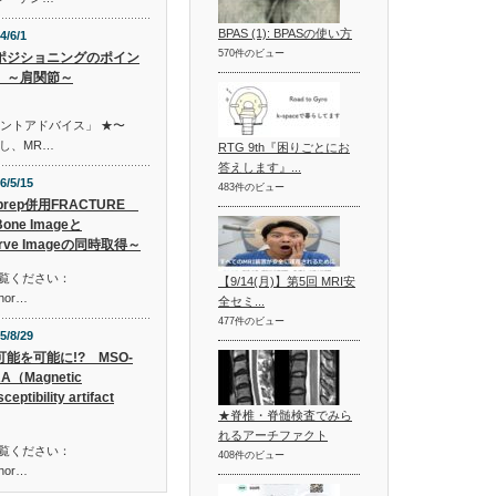
BPAS (1): BPASの使い方
4/6/1
570件のビュー
ポジショニングのポイン
 ～肩関節～
イントアドバイス」 ★〜
し、MR…
RTG 9th『困りごとにお
答えします』...
6/5/15
483件のビュー
prep併用FRACTURE
one Imageと
rve Imageの同時取得～
ご覧ください：
【9/14(月)】第5回 MRI安
shor…
全セミ...
477件のビュー
5/8/29
可能を可能に!? MSO-
A（Magnetic
ceptibility artifact
★脊椎・脊髄検査でみら
れるアーチファクト
ご覧ください：
408件のビュー
shor…