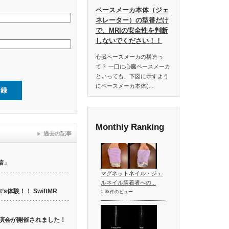
ペースメーカ本体（ジェ
ネレーター）の型番だけ
で、MRIの安全性を判断
しないでください！！
心臓ペースメーカの構造っ
て？ 一口に心臓ペースメーカ
といっても、下図に示すよう
にペースメーカ本体(…
Monthly Ranking
過去の記事
信」
マグネットネイル・ジェ
ルネイル装着者への...
t’s体験！！ SwiftMR
1.3k件のビュー
web講演会が開催されました！