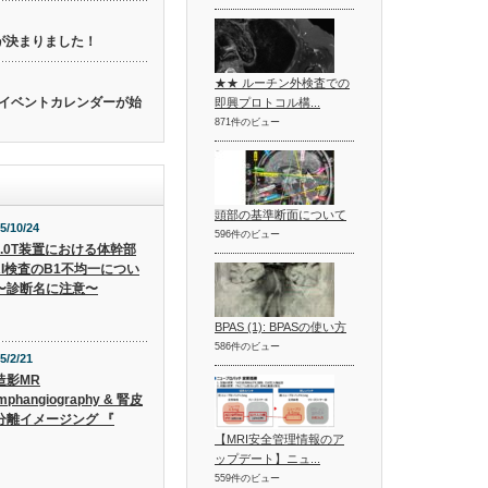
催が決まりました！
★★ ルーチン外検査での
関連のイベントカレンダーが始
即興プロトコル構...
871件のビュー
頭部の基準断面について
5/10/24
596件のビュー
3.0T装置における体幹部
RI検査のB1不均一につい
〜診断名に注意〜
BPAS (1): BPASの使い方
586件のビュー
5/2/21
造影MR
mphangiography & 腎皮
分離イメージング 『
【MRI安全管理情報のア
ップデート】ニュ...
559件のビュー