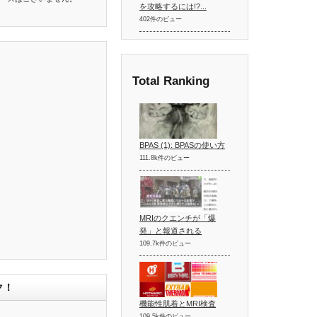
を攻略するには!?...
402件のビュー
Total Ranking
BPAS (1): BPASの使い方
111.8k件のビュー
MRIのクエンチが「爆
発」と報道される
109.7k件のビュー
ク！
機能性肌着とMRI検査
109.5k件のビュー