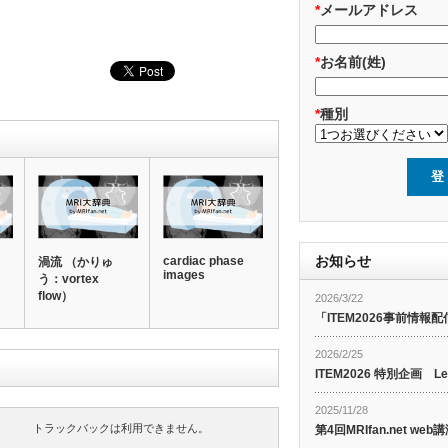
*
メールアドレス
*
お名前(姓)
*
種別
お知らせ
cardiac phase
渦流 （かりゅ
images
う：vortex
flow）
2026/3/22
「ITEM2026事前情報配
2026/2/25
ITEM2026 特別企画 Le
2025/11/28
トラックバックは利用できません。
第4回MRIfan.net 