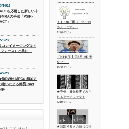
3/10/23
EACTを応用した新しい非
影MRAの手法「PSIR-
ACT」
RTG 9th『困りごとにお
答えします』...
479件のビュー
5/5/23
リコンイメージングは４
（フォース）と共に！
【9/14(月)】第5回 MRI安
全セミ...
452件のビュー
4/2/23
★脳DWIのMPGの印加方
の違いによる簡易Tract
age
★脊椎・脊髄検査でみら
れるアーチファクト
424件のビュー
★頭部ＭＲＡの信号欠損
ースはございません。