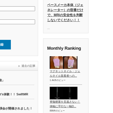
ペースメーカ本体（ジェ
ネレーター）の型番だけ
で、MRIの安全性を判断
しないでください！！
…
Monthly Ranking
過去の記事
マグネットネイル・ジェ
ルネイル装着者への...
信」
1.4k件のビュー
t’s体験！！ SwiftMR
脊髄梗塞を見逃さない！
体軸に平行な一軸D...
web講演会が開催されました！
896件のビュー