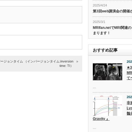
2025/4/24
第3回web講演会の開
2025/3/1
MRIfan.netでMRI
まります！
おすすめ記事
ージョンタイム （インバージョンタイム:inversion
202
time: TI）
★
M
て
…
202
非
Ly
髄
Gravity 』
…