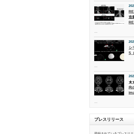
202
R
造
RE
…
202
シ
S
…
202
★
向
im
…
プレスリリース
登録されているプレスリリ