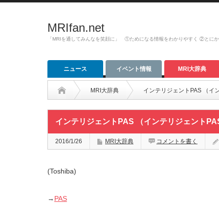
MRIfan.net
「MRIを通してみんなを笑顔に」 ①ためになる情報をわかりやすく ②とに
ニュース
イベント情報
MRI大辞典
MRI大辞典
インテリジェントPAS （インテリジ
インテリジェントPAS （インテリジェントPAS: int
2016/1/26
MRI大辞典
コメントを書く
(Toshiba)
→
PAS