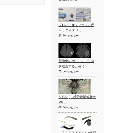
プロバイオティクスと私
ー L.ロイテリ...
87.4k件のビュー
脳膿瘍のMRI ～ 虫歯
を放置すると命に...
73.1k件のビュー
BPAS (2): 椎骨動脈解離の
MRI...
69.2k件のビュー
いろんなアイメイクがMR