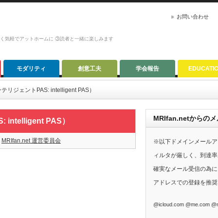
お問い合わせ
かく気軽でアットホームに ③読者と一緒に楽しみます
モダリティ
創意工夫
学会報告
EDUCATI
ェントPAS: intelligent PAS）
MRIfan.netか
elligent PAS）
MRIfan.net 運営委員会
※以下ドメインメールア
ィルタが厳しく、到達率
確実なメール受信の為に、G
アドレスでの登録を推奨
@icloud.com @me.com @m