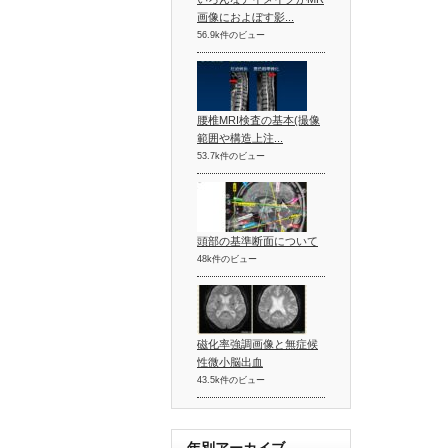
画像におよぼす影...
56.9k件のビュー
腰椎MRI検査の基本(撮像
範囲や構造上注...
53.7k件のビュー
頭部の基準断面について
48k件のビュー
磁化率強調画像と無症候
性微小脳出血
43.5k件のビュー
年別アーカイブ