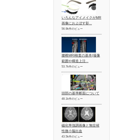
いろんなアイメイクがMR
画像におよぼす影...
56.9k件のビュー
腰椎MRI検査の基本(撮像
範囲や構造上注...
53.7k件のビュー
頭部の基準断面について
48.1k件のビュー
磁化率強調画像と無症候
性微小脳出血
43.5k件のビュー