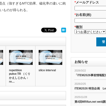
*
メールアドレス
題点（強すぎるMTC効果、磁化率の違いに鈍
いものが得られる。
*
お名前(姓)
*
種別
お知らせ
repetition
slice interval
2026/3/22
pulse:TR （くり
「ITEM2026事前情報配
かえしじかん：
re…
2026/2/25
ITEM2026 特別企画 Le
2025/11/28
第4回MRIfan.net 