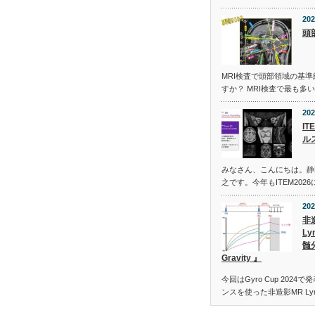
202
頭
MRI検査で頭部領域の基
すか？ MRI検査で最も多
202
I
ル
みなさん、こんにちは。静
之です。今年もITEM20
202
非
Ly
髄
Gravity 』
今回はGyro Cup 2024で
ンスを使った非造影MR Ly