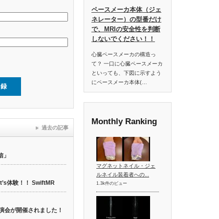
ペースメーカ本体（ジェ
ネレーター）の型番だけ
で、MRIの安全性を判断
しないでください！！
心臓ペースメーカの構造っ
て？ 一口に心臓ペースメーカ
といっても、下図に示すよう
にペースメーカ本体(…
Monthly Ranking
過去の記事
信」
マグネットネイル・ジェ
ルネイル装着者への...
t’s体験！！ SwiftMR
1.3k件のビュー
web講演会が開催されました！