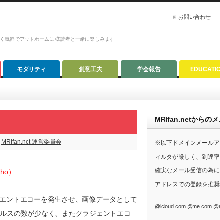
お問い合わせ
かく気軽でアットホームに ③読者と一緒に楽しみます
モダリティ
創意工夫
学会報告
EDUCATI
MRIfan.netか
MRIfan.net 運営委員会
※以下ドメインメールア
ィルタが厳しく、到達率
確実なメール受信の為に、G
echo）
アドレスでの登録を推奨
エントエコーを発生させ、画像データとして
@icloud.com @me.com @m
パルスの数が少なく、またグラジェントエコ