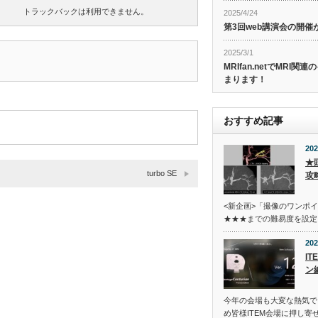
トラックバックは利用できません。
2025/4/24
第3回web講演会の開
2025/3/1
MRIfan.netでMRI
まります！
おすすめ記事
202
★
turbo SE
攻
<新企画>「撮像のワンポ
★★★までの難易度を設定
202
I
ン
今年の会場も大変な熱気で
め皆様ITEM会場に押し