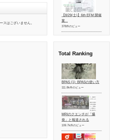
【8/29(土)】6th EFM 開催
案...
ースはございません。
378件のビュー
Total Ranking
BPAS (1): BPASの使い方
111.8k件のビュー
MRIのクエンチが「爆
発」と報道される
109.7k件のビュー