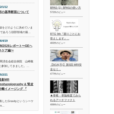
2/1/12
BPAS (1): BPASの使い方
部の基準断面について
572件のビュー
準線をどのように決めていま
いであろう頭部領域の撮…
RTG 9th『困りごとにお
答えします』...
6/4/19
483件のビュー
TEM2026レポート〜GEヘ
スケア編〜
岡済生会総合病院 山崎敬
【9/14(月)】第5回 MRI安
26に参加してきました。…
全セミ...
477件のビュー
5/2/21
造影MR
mphangiography & 腎皮
分離イメージング 『
★脊椎・脊髄検査でみら
れるアーチファクト
発表したGravityというシーケ
408件のビュー
m…