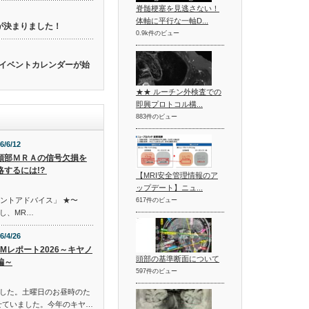
脊髄梗塞を見逃さない！
体軸に平行な一軸D...
催が決まりました！
0.9k件のビュー
関連のイベントカレンダーが始
★★ ルーチン外検査での
即興プロトコル構...
883件のビュー
6/6/12
頭部ＭＲＡの信号欠損を
略するには!?
【MRI安全管理情報のア
ップデート】ニュ...
イントアドバイス」 ★〜
617件のビュー
し、MR…
6/4/26
TEMレポート2026～キヤノ
頭部の基準断面について
編～
597件のビュー
した。土曜日のお昼時のた
寄せていました。今年のキヤ…