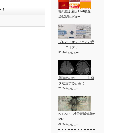
ク！
機能性肌着とMRI検査
109.5k件のビュー
プロバイオティクスと私
ー L.ロイテリ...
87.4k件のビュー
脳膿瘍のMRI ～ 虫歯
を放置すると命に...
73.2k件のビュー
BPAS (2): 椎骨動脈解離の
MRI...
69.3k件のビュー