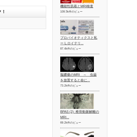
機能性肌着とMRI検査
ク！
109.5k件のビュー
プロバイオティクスと私
ー L.ロイテリ...
87.4k件のビュー
脳膿瘍のMRI ～ 虫歯
を放置すると命に...
73.2k件のビュー
BPAS (2): 椎骨動脈解離の
MRI...
69.2k件のビュー