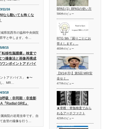
BPAS (1): BPASの使い方
3/11/16
590件のビュー
DWIなら動いても怖くな
！
茨城県筑西市の協和中央病院
昇平と申します。今…
RTG 9th『困りごとにお
答えします』...
5/8/15
483件のビュー
「転移性脳腫瘍」検査で
立つ撮像法と画像再構成
のワンポイントアドバイ
【9/14(月)】第5回 MRI安
イントアドバイス」 ★〜
全セミ...
し、MR…
477件のビュー
4/3/18
由呼吸・非同期・非造影
A『Radial GRE』
★脊椎・脊髄検査でみら
れるアーチファクト
附属病院の岩尾佳幸です。自
423件のビュー
て血管の撮像を行う…