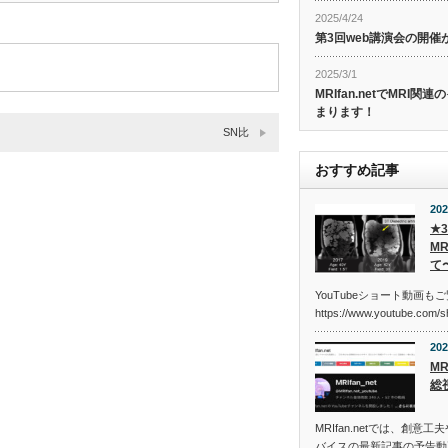
2025/4/24
第3回web講演会の開
2025/3/1
MRIfan.netでMRI
まります！
SN比
おすすめ記事
202
★
M
て
YouTubeショート動画も
https://www.youtube.com/
202
MR
総
MRIfan.netでは、創
バイスの最新記事の予告動画