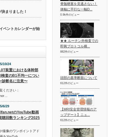
脊髄梗塞を見逃さない！
体軸に平行な一軸D...
催が決まりました！
0.9k件のビュー
関連のイベントカレンダーが始
★★ ルーチン外検査での
即興プロトコル構...
882件のビュー
5/10/24
3.0T装置における体幹部
RI検査のB1不均一につい
頭部の基準断面について
〜診断名に注意〜
612件のビュー
ご覧ください：
shor…
5/6/29
【MRI安全管理情報のア
Ifan.netのYouTube動画
ップデート】ニュ...
視聴回数ランキング2025
612件のビュー
意工夫や撮像のワンポイントアド
をYouTub…