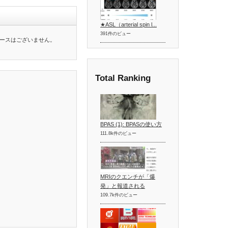
★ASL（arterial spin l...
391件のビュー
ースはございません。
Total Ranking
BPAS (1): BPASの使い方
111.8k件のビュー
MRIのクエンチが「爆
発」と報道される
109.7k件のビュー