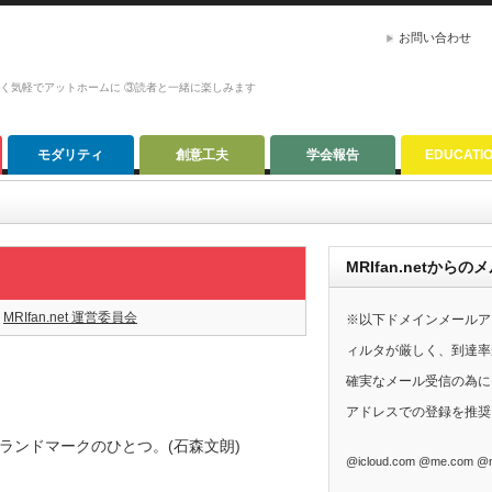
お問い合わせ
かく気軽でアットホームに ③読者と一緒に楽しみます
モダリティ
創意工夫
学会報告
EDUCATI
MRIfan.netか
MRIfan.net 運営委員会
※以下ドメインメールア
ィルタが厳しく、到達率
確実なメール受信の為に、G
アドレスでの登録を推奨
ランドマークのひとつ。(石森文朗)
@icloud.com @me.com @m