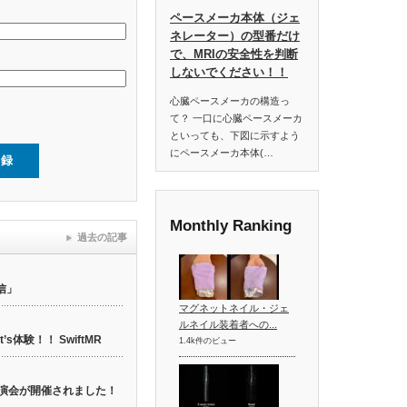
ペースメーカ本体（ジェ
ネレーター）の型番だけ
で、MRIの安全性を判断
しないでください！！
心臓ペースメーカの構造っ
て？ 一口に心臓ペースメーカ
といっても、下図に示すよう
にペースメーカ本体(…
Monthly Ranking
過去の記事
信」
マグネットネイル・ジェ
ルネイル装着者への...
t’s体験！！ SwiftMR
1.4k件のビュー
web講演会が開催されました！