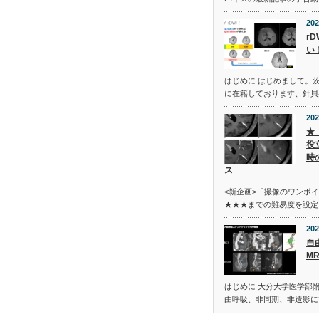
202
r
い
はじめに はじめまして。
に在籍しております、針貝
202
★
役
時
ス
<新企画>「撮像のワンポ
★★★までの難易度を設定
202
自
MR
はじめに 大分大学医学部
由呼吸、非同期、非造影に