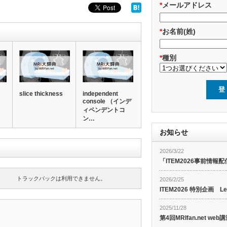
*
メールアドレス
*
お名前(姓)
*
種別
slice thickness
independent
console （インデ
ィペンデントコ
ン…
お知らせ
2026/3/22
「ITEM2026事前情報配
トラックバックは利用できません。
2026/2/25
ITEM2026 特別企画 Le
2025/11/28
第4回MRIfan.net 