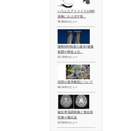
いろんなアイメイクがMR
画像におよぼす影...
56.9k件のビュー
腰椎MRI検査の基本(撮像
範囲や構造上注...
53.7k件のビュー
頭部の基準断面について
48.1k件のビュー
磁化率強調画像と無症候
性微小脳出血
43.5k件のビュー