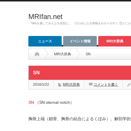
MRIfan.net
「MRIを通してみんなを笑顔に」 ①ためになる情報をわかりやすく ②とに
ニュース
イベント情報
MRI大辞典
MRI大辞典
SN
SN
2016/1/22
MRI大辞典
コメントを書く
SN
（SN:sternal notch）
胸骨上端（鎖骨、胸骨の結合によるくぼみ）。解剖学的