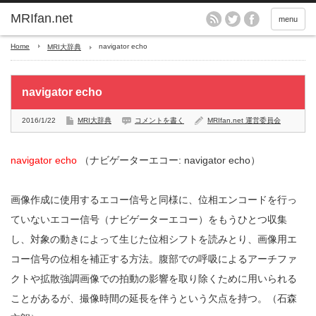
MRIfan.net
menu
Home
navigator echo
MRI大辞典
navigator echo
2016/1/22
MRI大辞典
コメントを書く
MRIfan.net 運営委員会
navigator echo
（ナビゲーターエコー: navigator echo）
画像作成に使用するエコー信号と同様に、位相エンコードを行っ
ていないエコー信号（ナビゲーターエコー）をもうひとつ収集
し、対象の動きによって生じた位相シフトを読みとり、画像用エ
コー信号の位相を補正する方法。腹部での呼吸によるアーチファ
クトや拡散強調画像での拍動の影響を取り除くために用いられる
ことがあるが、撮像時間の延長を伴うという欠点を持つ。（石森